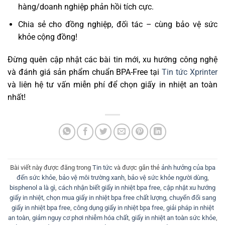
hàng/doanh nghiệp phản hồi tích cực.
Chia sẻ cho đồng nghiệp, đối tác – cùng bảo vệ sức
khỏe cộng đồng!
Đừng quên cập nhật các bài tin mới, xu hướng công nghệ
và đánh giá sản phẩm chuẩn BPA-Free tại
Tin tức Xprinter
và liên hệ tư vấn miễn phí để chọn giấy in nhiệt an toàn
nhất!
Bài viết này được đăng trong
Tin tức
và được gắn thẻ
ảnh hưởng của bpa
đến sức khỏe
,
bảo vệ môi trường xanh
,
bảo vệ sức khỏe người dùng
,
bisphenol a là gì
,
cách nhận biết giấy in nhiệt bpa free
,
cập nhật xu hướng
giấy in nhiệt
,
chọn mua giấy in nhiệt bpa free chất lượng
,
chuyển đổi sang
giấy in nhiệt bpa free
,
công dụng giấy in nhiệt bpa free
,
giải pháp in nhiệt
an toàn
,
giảm nguy cơ phơi nhiễm hóa chất
,
giấy in nhiệt an toàn sức khỏe
,