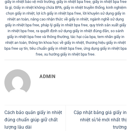
giấy in nhiệt bảo vệ môi trường
,
giấy in nhiệt bpa free
,
giấy in nhiệt bpa free
là gì
,
Giấy in nhiệt không chứa BPA
,
giấy in nhiệt truyền thống
,
kinh nghiệm
chọn giấy in nhiệt
,
lợi ích giấy in nhiệt bpa free
,
lời khuyên sử dụng giấy in
nhiệt an toàn
,
nâng cao nhận thức về giấy in nhiệt
,
ngành nghề sử dụng
giấy in nhiệt bpa free
,
pháp lý giấy in nhiệt bpa free
,
quy trình sản xuất giấy
in nhiệt bpa free
,
ra quyết định sử dụng giấy in nhiệt đúng đắn
,
so sánh
giấy in nhiệt bpa free và thông thường
,
tác hại của bpa
,
tem nhãn giấy in
nhiệt an toàn
,
thông tin khoa học về giấy in nhiệt
,
thương hiệu giấy in nhiệt
bpa free uy tín
,
tiêu chuẩn giấy in nhiệt bpa free
,
ứng dụng giấy in nhiệt bpa
free
,
xu hướng giấy in nhiệt bpa free
.
ADMIN
Cách bảo quản giấy in nhiệt
Cập nhật bảng giá giấy in
đúng chuẩn giúp giữ chất
nhiệt sỉ/lẻ mới nhất thị
lượng lâu dài
trường