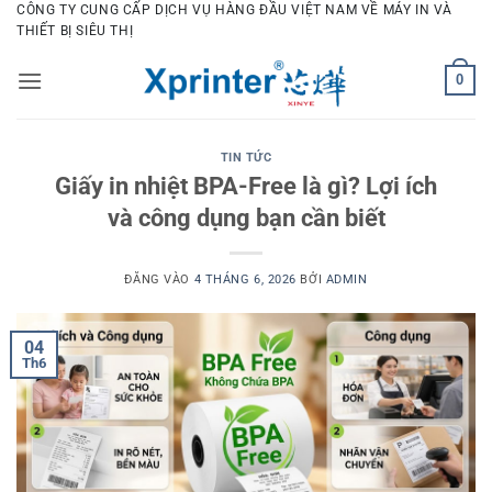
Bỏ
CÔNG TY CUNG CẤP DỊCH VỤ HÀNG ĐẦU VIỆT NAM VỀ MÁY IN VÀ
THIẾT BỊ SIÊU THỊ
qua
nội
0
dung
TIN TỨC
Giấy in nhiệt BPA-Free là gì? Lợi ích
và công dụng bạn cần biết
ĐĂNG VÀO
4 THÁNG 6, 2026
BỞI
ADMIN
04
Th6