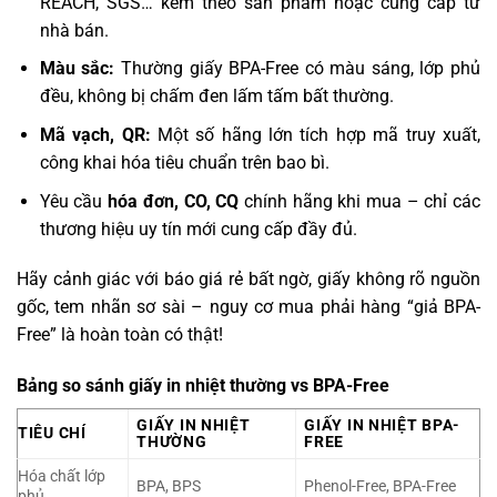
REACH, SGS… kèm theo sản phẩm hoặc cung cấp từ
nhà bán.
Màu sắc:
Thường giấy BPA-Free có màu sáng, lớp phủ
đều, không bị chấm đen lấm tấm bất thường.
Mã vạch, QR:
Một số hãng lớn tích hợp mã truy xuất,
công khai hóa tiêu chuẩn trên bao bì.
Yêu cầu
hóa đơn, CO, CQ
chính hãng khi mua – chỉ các
thương hiệu uy tín mới cung cấp đầy đủ.
Hãy cảnh giác với báo giá rẻ bất ngờ, giấy không rõ nguồn
gốc, tem nhãn sơ sài – nguy cơ mua phải hàng “giả BPA-
Free” là hoàn toàn có thật!
Bảng so sánh giấy in nhiệt thường vs BPA-Free
GIẤY IN NHIỆT
GIẤY IN NHIỆT BPA-
TIÊU CHÍ
THƯỜNG
FREE
Hóa chất lớp
BPA, BPS
Phenol-Free, BPA-Free
phủ