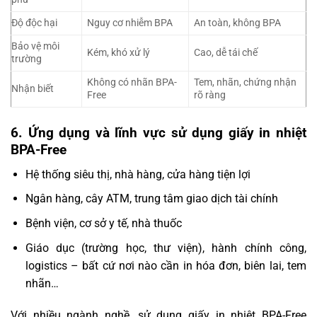
Độ độc hại
Nguy cơ nhiễm BPA
An toàn, không BPA
Bảo vệ môi
Kém, khó xử lý
Cao, dễ tái chế
trường
Không có nhãn BPA-
Tem, nhãn, chứng nhận
Nhận biết
Free
rõ ràng
6. Ứng dụng và lĩnh vực sử dụng giấy in nhiệt
BPA-Free
Hệ thống siêu thị, nhà hàng, cửa hàng tiện lợi
Ngân hàng, cây ATM, trung tâm giao dịch tài chính
Bệnh viện, cơ sở y tế, nhà thuốc
Giáo dục (trường học, thư viện), hành chính công,
logistics – bất cứ nơi nào cần in hóa đơn, biên lai, tem
nhãn…
Với nhiều ngành nghề, sử dụng giấy in nhiệt BPA-Free