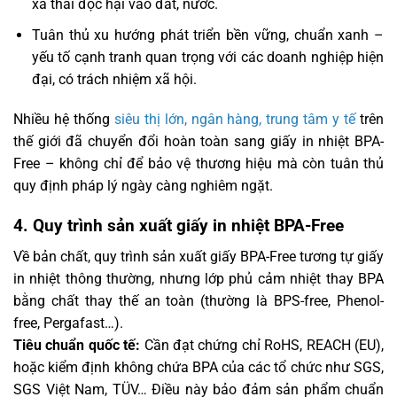
xả thải độc hại vào đất, nước.
Tuân thủ xu hướng phát triển bền vững, chuẩn xanh –
yếu tố cạnh tranh quan trọng với các doanh nghiệp hiện
đại, có trách nhiệm xã hội.
Nhiều hệ thống
siêu thị lớn, ngân hàng, trung tâm y tế
trên
thế giới đã chuyển đổi hoàn toàn sang giấy in nhiệt BPA-
Free – không chỉ để bảo vệ thương hiệu mà còn tuân thủ
quy định pháp lý ngày càng nghiêm ngặt.
4. Quy trình sản xuất giấy in nhiệt BPA-Free
Về bản chất, quy trình sản xuất giấy BPA-Free tương tự giấy
in nhiệt thông thường, nhưng lớp phủ cảm nhiệt thay BPA
bằng chất thay thế an toàn (thường là BPS-free, Phenol-
free, Pergafast…).
Tiêu chuẩn quốc tế:
Cần đạt chứng chỉ RoHS, REACH (EU),
hoặc kiểm định không chứa BPA của các tổ chức như SGS,
SGS Việt Nam, TÜV… Điều này bảo đảm sản phẩm chuẩn