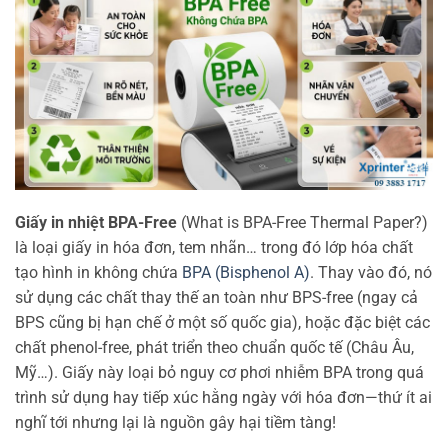
Giấy in nhiệt BPA-Free
(What is BPA-Free Thermal Paper?)
là loại giấy in hóa đơn, tem nhãn… trong đó lớp hóa chất
tạo hình in không chứa
BPA (Bisphenol A)
. Thay vào đó, nó
sử dụng các chất thay thế an toàn như BPS-free (ngay cả
BPS cũng bị hạn chế ở một số quốc gia), hoặc đặc biệt các
chất phenol-free, phát triển theo chuẩn quốc tế (Châu Âu,
Mỹ…). Giấy này loại bỏ nguy cơ phơi nhiễm BPA trong quá
trình sử dụng hay tiếp xúc hằng ngày với hóa đơn—thứ ít ai
nghĩ tới nhưng lại là nguồn gây hại tiềm tàng!