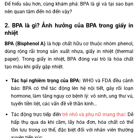
Để hiểu sâu hơn, cùng khám phá: BPA là gì và tại sao bạn
nên quan tâm đến nó đến vậy?
2. BPA là gì? Ảnh hưởng của BPA trong giấy in
nhiệt
BPA (Bisphenol A)
là hợp chất hữu cơ thuộc nhóm phenol,
dùng rộng rãi trong sản xuất nhựa, giấy in nhiệt (thermal
paper). Trong giấy in nhiệt, BPA đóng vai trò là hóa chất
tạo màu khi giấy gặp nhiệt.
Tác hại nghiêm trọng của BPA:
WHO và FDA đều cảnh
báo: BPA có thể tác động lên hệ nội tiết, gây rối loạn
hormone, làm tăng nguy cơ bệnh lý: vô sinh, ung thư vú,
tuyến tiền liệt, các vấn đề về thần kinh…
Tác động trực tiếp đến
trẻ nhỏ và phụ nữ mang thai
: Dễ
hấp thụ qua da khi cầm, lấy hóa đơn, hóa chất có thể
tồn lưu trong cơ thể, đặc biệt đối với nhân viên thường
xuyên tiếp xúc.