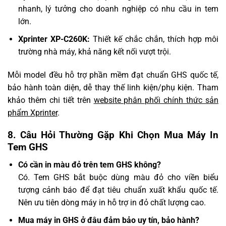
nhanh, lý tưởng cho doanh nghiệp có nhu cầu in tem
lớn.
Xprinter XP-C260K:
Thiết kế chắc chắn, thích hợp môi
trường nhà máy, khả năng kết nối vượt trội.
Mỗi model đều hỗ trợ phần mềm đạt chuẩn GHS quốc tế,
bảo hành toàn diện, dễ thay thế linh kiện/phụ kiện. Tham
khảo thêm chi tiết trên
website phân phối chính thức sản
phẩm Xprinter
.
8. Câu Hỏi Thường Gặp Khi Chọn Mua Máy In
Tem GHS
Có cần in màu đỏ trên tem GHS không?
Có. Tem GHS bắt buộc dùng màu đỏ cho viền biểu
tượng cảnh báo để đạt tiêu chuẩn xuất khẩu quốc tế.
Nên ưu tiên dòng máy in hỗ trợ in đỏ chất lượng cao.
Mua máy in GHS ở đâu đảm bảo uy tín, bảo hành?