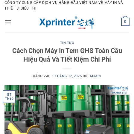
Bỏ
CÔNG TY CUNG CẤP DỊCH VỤ HÀNG ĐẦU VIỆT NAM VỀ MÁY IN VÀ
THIẾT BỊ SIÊU THỊ
qua
nội
0
dung
TIN TỨC
Cách Chọn Máy In Tem GHS Toàn Cầu
Hiệu Quả Và Tiết Kiệm Chi Phí
ĐĂNG VÀO
1 THÁNG 12, 2025
BỞI
ADMIN
01
Th12