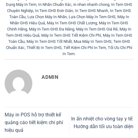
Dụng Máy In Tem
,
In Nhãn Chuẩn Xác
,
in nhan nhanh chong
,
In Tem GHS
Chuyên Nghiệp
,
In Tem GHS Đơn Giản
,
In Tem GHS Nhanh
,
In Tem GHS
Toàn Cầu
,
Lựa Chọn Máy In Nhãn
,
Lựa Chọn Máy In Tem GHS
,
Máy In
Nhãn GHS Hiệu Quả
,
Máy In Tem GHS Chất Lượng
,
Máy In Tem GHS
Chính Hãng
,
Máy In Tem GHS Đa Năng
,
Máy In Tem GHS Giá Rẻ
,
Máy In
Tem GHS Hiệu Quả
,
Máy In Tem GHS Tiết Kiệm Chi Phí
,
Máy In Tem GHS
Toàn Cầu
,
Máy In Tem GHS Tốt Nhất
,
Mua Máy In Tem GHS
,
Tem GHS
Chuẩn Xác
,
Thiết Bị In Tem GHS
,
Tiết Kiệm Chi Phí In Tem
,
Tối Ưu Chi Phí
In Tem
.
ADMIN
Máy in POS hỗ trợ thiết kế
In ấn nhiệt cho vòng tay y tế:
quảng cáo tiết kiệm chi phí
Hướng dẫn tối ưu toàn diện
hiệu quả