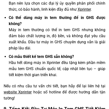
Bạn nên lựa chọn các đại lý ủy quyền phân phối chính
thức, có bảo hành, linh kiện đầy đủ như
Xprinter
.
Có thể dùng máy in tem thường để in GHS được
không?
Máy in tem thường có thể in tem GHS nhưng không
đảm bảo chất lượng in, độ bền, và không đạt yêu cầu
xuất khẩu. Đầu tư máy in GHS chuyên dụng vẫn là giải
pháp lâu dài.
Có mẫu thiết kế tem GHS sẵn không?
Hầu hết dòng máy in Xprinter đều tặng kèm phần mềm
mẫu tem GHS chuẩn quốc tế, cập nhật liên tục – giúp
tiết kiệm thời gian triển khai.
Nếu có nhu cầu tư vấn chi tiết, bạn hãy để lại liên hệ tại
website Xprinter
hoặc số hotline để được hướng dẫn tận
tường!
9. Tổng Kết: Đầu Tư Máy In Tem GHS Tiết Kiệm