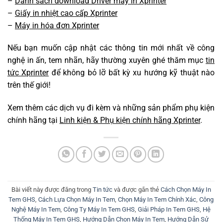
–
Danh sách download Driver máy in Xprinter
–
Giấy in nhiệt cao cấp Xprinter
–
Máy in hóa đơn Xprinter
Nếu bạn muốn cập nhật các thông tin mới nhất về công
nghệ in ấn, tem nhãn, hãy thường xuyên ghé thăm mục
tin
tức Xprinter
để không bỏ lỡ bất kỳ xu hướng kỹ thuật nào
trên thế giới!
Xem thêm các dịch vụ đi kèm và những sản phẩm phụ kiện
chính hãng tại
Linh kiện & Phụ kiện chính hãng Xprinter
.
Bài viết này được đăng trong
Tin tức
và được gắn thẻ
Cách Chọn Máy In
Tem GHS
,
Cách Lựa Chọn Máy In Tem
,
Chọn Máy In Tem Chính Xác
,
Công
Nghệ Máy In Tem
,
Công Ty Máy In Tem GHS
,
Giải Pháp In Tem GHS
,
Hệ
Thống Máy In Tem GHS
,
Hướng Dẫn Chọn Máy In Tem
,
Hướng Dẫn Sử