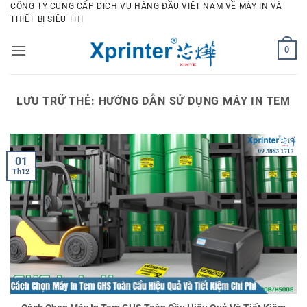
Bỏ
CÔNG TY CUNG CẤP DỊCH VỤ HÀNG ĐẦU VIỆT NAM VỀ MÁY IN VÀ
THIẾT BỊ SIÊU THỊ
qua
nội
0
dung
LƯU TRỮ THẺ:
HƯỚNG DẪN SỬ DỤNG MÁY IN TEM
01
Th12