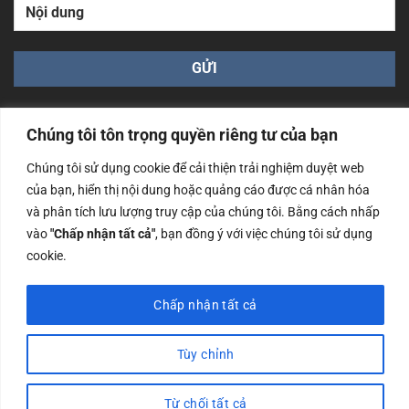
Chúng tôi tôn trọng quyền riêng tư của bạn
Chúng tôi sử dụng cookie để cải thiện trải nghiệm duyệt web
của bạn, hiển thị nội dung hoặc quảng cáo được cá nhân hóa
Công ty TNHH Nam Bình Xương - Số ĐKKD: 0108783483
và phân tích lưu lượng truy cập của chúng tôi. Bằng cách nhấp
cấp ngày 14/06/2019 bởi Sở Kế Hoạch và Đầu Tư Tp. Hà
Nội
vào
"Chấp nhận tất cả"
, bạn đồng ý với việc chúng tôi sử dụng
cookie.
Copyrights @2023 Nam Binh Xuong. All Rights Reserved
Chấp nhận tất cả
Tùy chỉnh
Từ chối tất cả