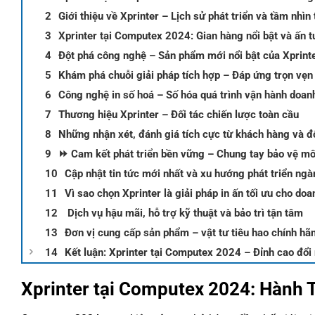
Giới thiệu về Xprinter – Lịch sử phát triển và tầm nhìn 
Xprinter tại Computex 2024: Gian hàng nổi bật và ấn t
️Đột phá công nghệ – Sản phẩm mới nổi bật của Xprinte
Khám phá chuỗi giải pháp tích hợp – Đáp ứng trọn vẹn
Công nghệ in số hoá – Số hóa quá trình vận hành doan
Thương hiệu Xprinter – Đối tác chiến lược toàn cầu
Những nhận xét, đánh giá tích cực từ khách hàng và đố
⏩ Cam kết phát triển bền vững – Chung tay bảo vệ mô
Cập nhật tin tức mới nhất và xu hướng phát triển ngà
Vì sao chọn Xprinter là giải pháp in ấn tối ưu cho do
️ Dịch vụ hậu mãi, hỗ trợ kỹ thuật và bảo trì tận tâm
Đơn vị cung cấp sản phẩm – vật tư tiêu hao chính hã
Kết luận: Xprinter tại Computex 2024 – Đỉnh cao đổi
Xprinter tại Computex 2024: Hành 