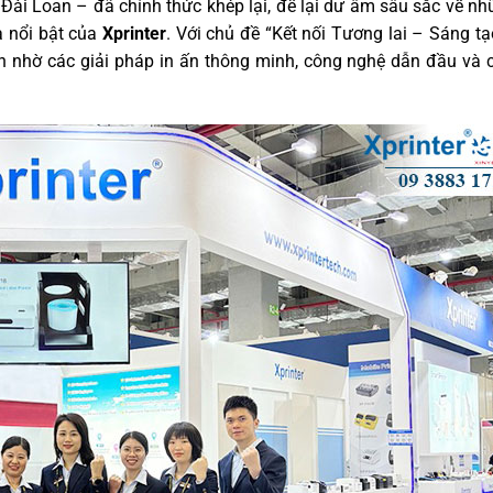
Đài Loan – đã chính thức khép lại, để lại dư âm sâu sắc về n
a nổi bật của
Xprinter
. Với chủ đề “Kết nối Tương lai – Sáng tạo
n nhờ các giải pháp in ấn thông minh, công nghệ dẫn đầu và 