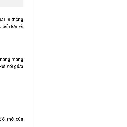
hái in thông
tiến lớn về
n hàng mang
kết nối giữa
 đổi mới của