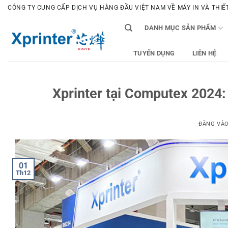
Bỏ
CÔNG TY CUNG CẤP DỊCH VỤ HÀNG ĐẦU VIỆT NAM VỀ MÁY IN VÀ THIẾT 
qua
DANH MỤC SẢN PHẨM
nội
dung
TUYỂN DỤNG
LIÊN HỆ
Xprinter tại Computex 2024:
ĐĂNG VÀ
01
Th12