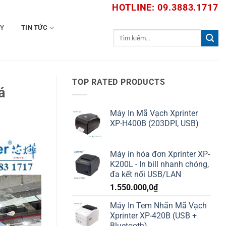
HOTLINE: 09.3883.1717
TY
TIN TỨC
Tìm
kiếm:
TOP RATED PRODUCTS
á
Máy In Mã Vạch Xprinter
XP-H400B (203DPI, USB)
Máy in hóa đơn Xprinter XP-
K200L - In bill nhanh chóng,
đa kết nối USB/LAN
1.550.000,0
₫
Máy In Tem Nhãn Mã Vạch
Xprinter XP-420B (USB +
Bluetooth)