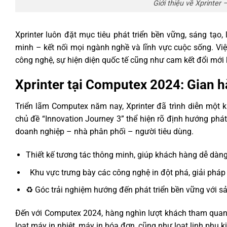
Giới thiệu về Xprinter 
Xprinter luôn đặt mục tiêu phát triển bền vững, sáng tạo
minh – kết nối mọi ngành nghề và lĩnh vực cuộc sống. Vi
công nghệ, sự hiện diện quốc tế cũng như cam kết đổi mới
Xprinter tại Computex 2024: Gian h
Triển lãm Computex năm nay, Xprinter đã trình diễn một 
chủ đề “Innovation Journey 3” thể hiện rõ định hướng phát
doanh nghiệp – nhà phân phối – người tiêu dùng.
Thiết kế tương tác thông minh, giúp khách hàng dễ dàn
️‍ ️ Khu vực trưng bày các công nghệ in đột phá, giải ph
♻️ Góc trải nghiệm hướng đến phát triển bền vững với s
Đến với Computex 2024, hàng nghìn lượt khách tham quan q
loạt máy in nhiệt, máy in hóa đơn, cũng như loạt linh phụ k