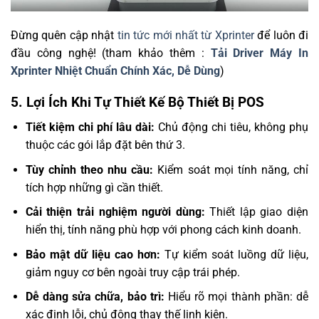
Đừng quên cập nhật
tin tức mới nhất từ Xprinter
để luôn đi
đầu công nghệ! (tham khảo thêm :
Tải Driver Máy In
Xprinter Nhiệt Chuẩn Chính Xác, Dễ Dùng
)
5. Lợi Ích Khi Tự Thiết Kế Bộ Thiết Bị POS
Tiết kiệm chi phí lâu dài:
Chủ động chi tiêu, không phụ
thuộc các gói lắp đặt bên thứ 3.
Tùy chỉnh theo nhu cầu:
Kiểm soát mọi tính năng, chỉ
tích hợp những gì cần thiết.
Cải thiện trải nghiệm người dùng:
Thiết lập giao diện
hiển thị, tính năng phù hợp với phong cách kinh doanh.
Bảo mật dữ liệu cao hơn:
Tự kiểm soát luồng dữ liệu,
giảm nguy cơ bên ngoài truy cập trái phép.
Dễ dàng sửa chữa, bảo trì:
Hiểu rõ mọi thành phần: dễ
xác định lỗi, chủ động thay thế linh kiện.