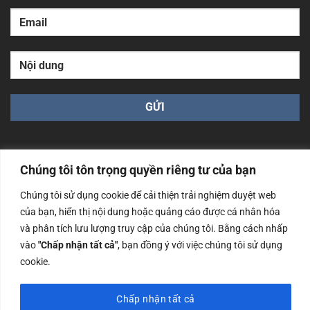
Chúng tôi tôn trọng quyền riêng tư của bạn
Chúng tôi sử dụng cookie để cải thiện trải nghiệm duyệt web
Công ty TNHH Nam Bình Xương - Số ĐKKD: 0108783483
của bạn, hiển thị nội dung hoặc quảng cáo được cá nhân hóa
cấp ngày 14/06/2019 bởi Sở Kế Hoạch và Đầu Tư Tp. Hà
Nội
và phân tích lưu lượng truy cập của chúng tôi. Bằng cách nhấp
vào
"Chấp nhận tất cả"
, bạn đồng ý với việc chúng tôi sử dụng
Copyrights @2023 Nam Binh Xuong. All Rights Reserved
cookie.
Chấp nhận tất cả