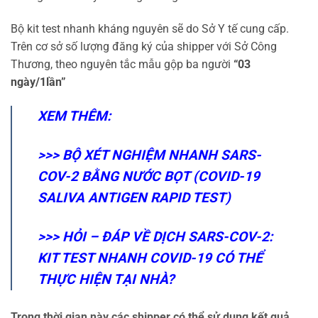
Bộ kit test nhanh kháng nguyên sẽ do Sở Y tế cung cấp.
Trên cơ sở số lượng đăng ký của shipper với Sở Công
Thương, theo nguyên tắc mẫu gộp ba người
“03
ngày/1lần”
XEM THÊM:
>>>
BỘ XÉT NGHIỆM NHANH SARS-
COV-2 BẰNG NƯỚC BỌT (COVID-19
SALIVA ANTIGEN RAPID TEST)
>>>
HỎI – ĐÁP VỀ DỊCH SARS-COV-2:
KIT TEST NHANH COVID-19 CÓ THỂ
THỰC HIỆN TẠI NHÀ?
Trong thời gian này các shipper có thể sử dụng kết quả