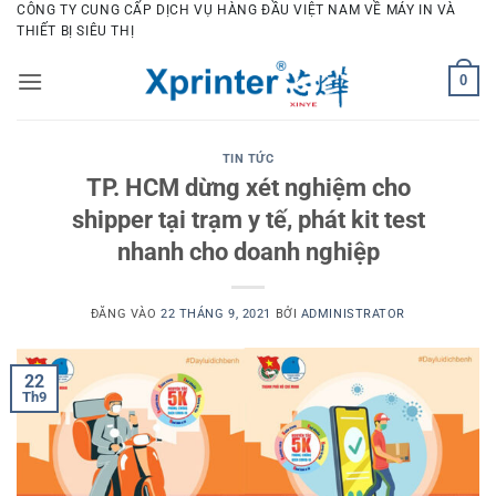
Bỏ
CÔNG TY CUNG CẤP DỊCH VỤ HÀNG ĐẦU VIỆT NAM VỀ MÁY IN VÀ
THIẾT BỊ SIÊU THỊ
qua
nội
0
dung
TIN TỨC
TP. HCM dừng xét nghiệm cho
shipper tại trạm y tế, phát kit test
nhanh cho doanh nghiệp
ĐĂNG VÀO
22 THÁNG 9, 2021
BỞI
ADMINISTRATOR
22
Th9