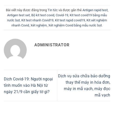
Bài viết này được đăng trong
Tin tức
và được gắn thẻ
Antigen rapid test
,
Antigen test set
,
Bộ kit test covid
,
Covid-19
,
Kit test covid19 bằng mẫu
nước bọt
,
Kit test nhanh Covid19
,
Kit test rapid covid19
,
Kit xét nghiệm
nhanh Covid
,
Xét nghiệm
,
Xét nghiệm Covid bằng mẫu nước bọt
.
ADMINISTRATOR
Dịch vụ sửa chữa bảo dưỡng
Dịch Covid-19: Người ngoại
thay thế máy in hóa đơn,
tỉnh muốn vào Hà Nội từ
máy in mã vạch, máy đọc
ngày 21/9 cần giấy tờ gì?
mã vạch