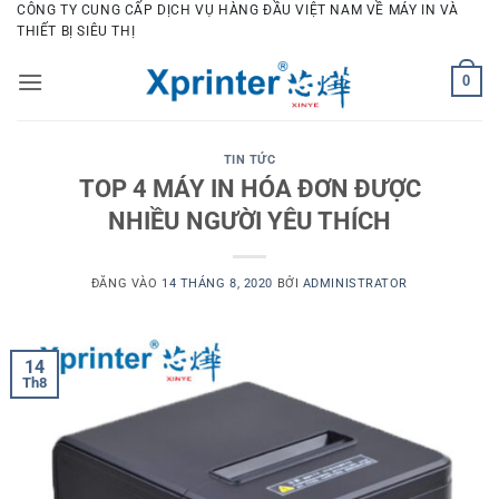
Bỏ
CÔNG TY CUNG CẤP DỊCH VỤ HÀNG ĐẦU VIỆT NAM VỀ MÁY IN VÀ
THIẾT BỊ SIÊU THỊ
qua
nội
0
dung
TIN TỨC
TOP 4 MÁY IN HÓA ĐƠN ĐƯỢC
NHIỀU NGƯỜI YÊU THÍCH
ĐĂNG VÀO
14 THÁNG 8, 2020
BỞI
ADMINISTRATOR
14
Th8