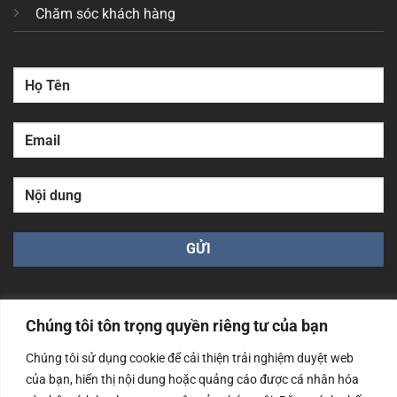
Chăm sóc khách hàng
Chúng tôi tôn trọng quyền riêng tư của bạn
Chúng tôi sử dụng cookie để cải thiện trải nghiệm duyệt web
Công ty TNHH Nam Bình Xương - Số ĐKKD: 0108783483
của bạn, hiển thị nội dung hoặc quảng cáo được cá nhân hóa
cấp ngày 14/06/2019 bởi Sở Kế Hoạch và Đầu Tư Tp. Hà