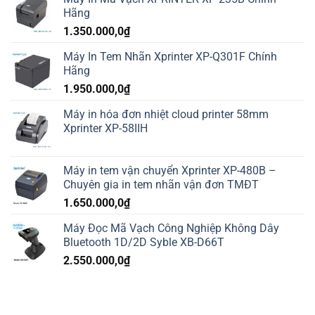
Hãng
1.350.000,0
₫
Máy In Tem Nhãn Xprinter XP-Q301F Chính
Hãng
1.950.000,0
₫
Máy in hóa đơn nhiệt cloud printer 58mm
Xprinter XP-58IIH
Máy in tem vận chuyển Xprinter XP-480B –
Chuyên gia in tem nhãn vận đơn TMĐT
1.650.000,0
₫
Máy Đọc Mã Vạch Công Nghiệp Không Dây
Bluetooth 1D/2D Syble XB-D66T
2.550.000,0
₫