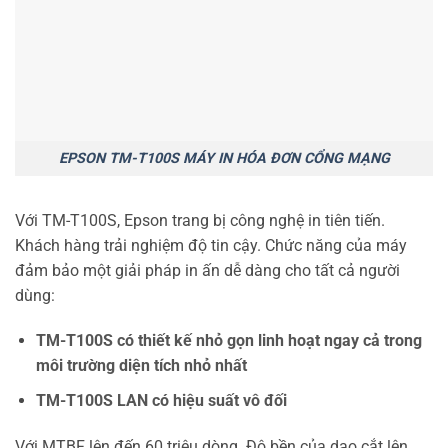
EPSON TM-T100S MÁY IN HÓA ĐƠN CỔNG MẠNG
Với TM-T100S, Epson trang bị công nghệ in tiên tiến.
Khách hàng trải nghiệm độ tin cậy. Chức năng của máy
đảm bảo một giải pháp in ấn dễ dàng cho tất cả người
dùng:
TM-T100S có thiết kế nhỏ gọn linh hoạt ngay cả trong
môi trường diện tích nhỏ nhất
TM-T100S LAN có hiệu suất vô đối
Với MTBF lên đến 60 triệu dòng. Độ bền của dao cắt lên