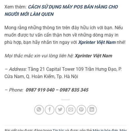
Xem thêm:
CÁCH SỬ DỤNG MÁY POS BÁN HÀNG CHO
NGƯỜI MỚI LÀM QUEN
Mong rằng những thông tin trên đây hữu ích với bạn. Nếu
muốn được tư vấn cẩn thận hơn về những dòng máy in
phù hợp, bạn hãy nhắn tin ngay với
Xprinter Việt Nam
nhé!
Mọi thắc mắc xin vui lòng liên hệ:
Xprinter Việt Nam
– Address:
Tầng 21 Capital Tower 109 Trần Hưng Đạo, P.
Cửa Nam, Q. Hoàn Kiếm, Tp. Hà Nội
– Phone:
0987 919 040 – 0987 835 345
Bài viết này được đăng trong
Tin tức
và được gắn thẻ
Máy in hóa đơn
,
Máy