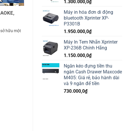
1.300.000,0
₫
Máy in hóa đơn di động
RAOKE,
bluetooth Xprinter XP-
P3301B
c sở hữu một
1.950.000,0
₫
Máy In Tem Nhãn Xprinter
XP-236B Chính Hãng
1.150.000,0
₫
Ngăn kéo đựng tiền thu
ngân Cash Drawer Maxcode
M405: Giá rẻ, bảo hành dài
và 9 ngăn để tiền
730.000,0
₫