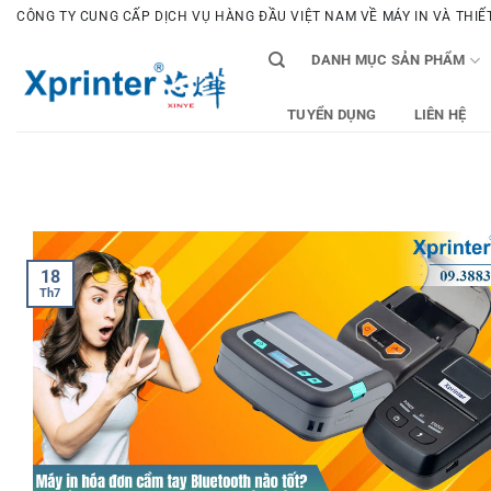
Bỏ
CÔNG TY CUNG CẤP DỊCH VỤ HÀNG ĐẦU VIỆT NAM VỀ MÁY IN VÀ THIẾT 
qua
DANH MỤC SẢN PHẨM
nội
dung
TUYỂN DỤNG
LIÊN HỆ
18
Th7