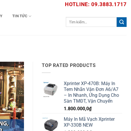
HOTLINE: 09.3883.1717
TY
TIN TỨC
Tìm
kiếm:
TOP RATED PRODUCTS
Xprinter XP-470B: Máy In
Tem Nhãn Vận Đơn A6/A7
– In Nhanh, Ứng Dụng Cho
Sàn TMĐT, Vận Chuyển
1.800.000,0
₫
Máy In Mã Vạch Xprinter
XP-330B NEW