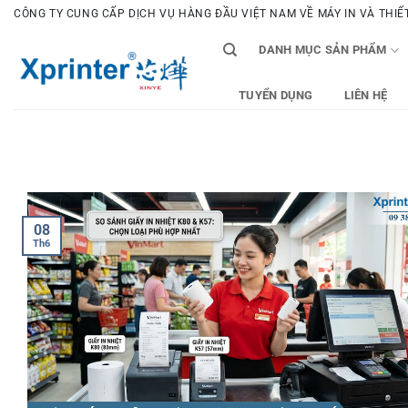
Bỏ
CÔNG TY CUNG CẤP DỊCH VỤ HÀNG ĐẦU VIỆT NAM VỀ MÁY IN VÀ THIẾT 
qua
DANH MỤC SẢN PHẨM
nội
dung
TUYỂN DỤNG
LIÊN HỆ
08
Th6