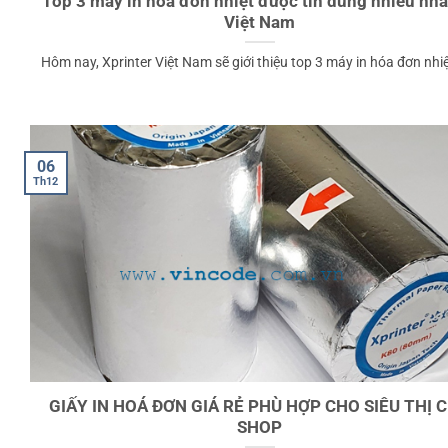
Top 3 máy in hóa đơn nhiệt được tin dùng nhiều nhất
Việt Nam
Hôm nay, Xprinter Việt Nam sẽ giới thiệu top 3 máy in hóa đơn nhiệt
06
Th12
GIẤY IN HOÁ ĐƠN GIÁ RẺ PHÙ HỢP CHO SIÊU THỊ 
SHOP