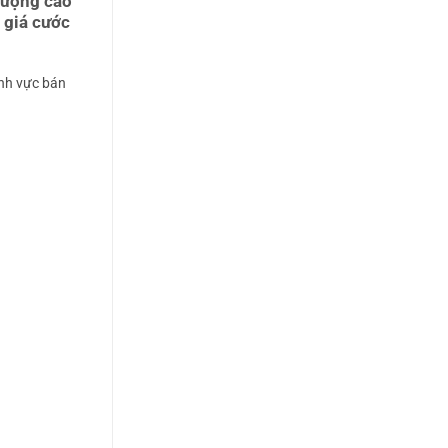
 lượng cao
 giá cước
ĩnh vực bán