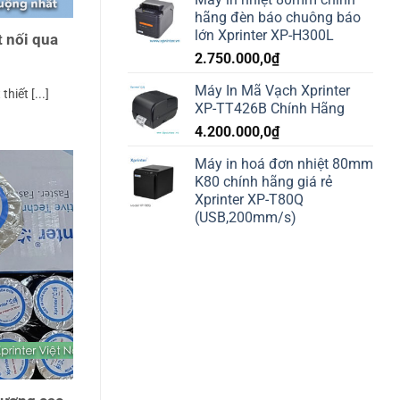
hãng đèn báo chuông báo
lớn Xprinter XP-H300L
t nối qua
2.750.000,0
₫
Máy In Mã Vạch Xprinter
hiết [...]
XP-TT426B Chính Hãng
4.200.000,0
₫
Máy in hoá đơn nhiệt 80mm
K80 chính hãng giá rẻ
Xprinter XP-T80Q
(USB,200mm/s)