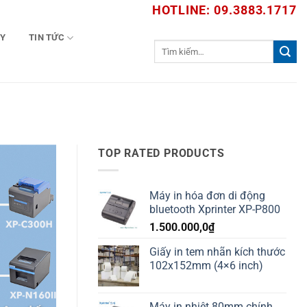
HOTLINE: 09.3883.1717
TY
TIN TỨC
Tìm
kiếm:
TOP RATED PRODUCTS
Máy in hóa đơn di động
bluetooth Xprinter XP-P800
1.500.000,0
₫
Giấy in tem nhãn kích thước
102x152mm (4×6 inch)
Máy in nhiệt 80mm chính