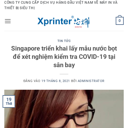
Bỏ
CÔNG TY CUNG CẤP DỊCH VỤ HÀNG ĐẦU VIỆT NAM VỀ MÁY IN VÀ
THIẾT BỊ SIÊU THỊ
qua
nội
0
dung
TIN TỨC
Singapore triển khai lấy mẫu nước bọt
để xét nghiệm kiểm tra COVID-19 tại
sân bay
ĐĂNG VÀO
19 THÁNG 8, 2021
BỞI
ADMINISTRATOR
19
Th8