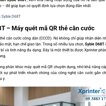
 – để giúp bạn có quyết định lựa chọn đúng đắn nhất.
c Syble D68T
68T – Máy quét mã QR thẻ căn cước
ý thẻ căn cước công dân (CCCD). Nó không chỉ giúp nhận diện n
ảo mật, hạn chế gian lận. Trong số nhiều lựa chọn,
Syble D68T
 bỉ và tính năng đa dạng. Đây là một thiết bị được
Xprinter
phân
ùng.
trong phân khúc máy quét mã QR chuyên dụng, nhờ khả năng cậ
 Với sự phát triển nhanh chóng của công nghệ căn cước gắn ch
ú ý.