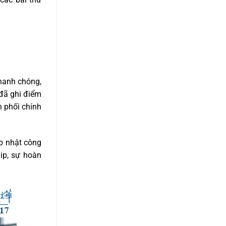
hanh chóng,
đã ghi điểm
 phối chính
p nhật công
ip, sự hoàn