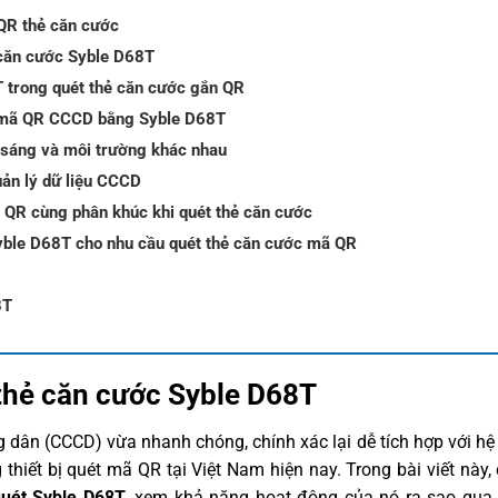
 QR thẻ căn cước
 căn cước Syble D68T
T trong quét thẻ căn cước gắn QR
ét mã QR CCCD bằng Syble D68T
h sáng và môi trường khác nhau
ản lý dữ liệu CCCD
 QR cùng phân khúc khi quét thẻ căn cước
yble D68T cho nhu cầu quét thẻ căn cước mã QR
8T
thẻ căn cước Syble D68T
dân (CCCD) vừa nhanh chóng, chính xác lại dễ tích hợp với hệ
 thiết bị quét mã QR tại Việt Nam hiện nay. Trong bài viết này,
quét Syble D68T
, xem khả năng hoạt động của nó ra sao qua 