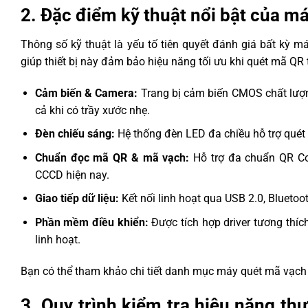
2. Đặc điểm kỹ thuật nổi bật của 
Thông số kỹ thuật là yếu tố tiên quyết đánh giá bất kỳ 
giúp thiết bị này đảm bảo hiệu năng tối ưu khi quét mã QR
Cảm biến & Camera:
Trang bị cảm biến CMOS chất lượng
cả khi có trầy xước nhẹ.
Đèn chiếu sáng:
Hệ thống đèn LED đa chiều hỗ trợ quét 
Chuẩn đọc mã QR & mã vạch:
Hỗ trợ đa chuẩn QR Cod
CCCD hiện nay.
Giao tiếp dữ liệu:
Kết nối linh hoạt qua USB 2.0, Bluetoot
Phần mềm điều khiển:
Được tích hợp driver tương thíc
linh hoạt.
Bạn có thể tham khảo chi tiết
danh mục máy quét mã vạch
3. Quy trình kiểm tra hiệu năng th