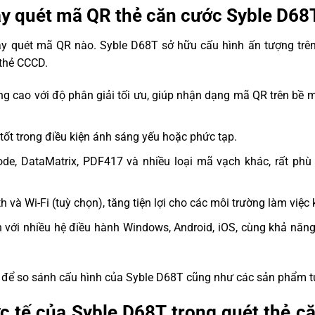
máy quét mã QR thẻ căn cước Syble D68
máy quét mã QR nào. Syble D68T sở hữu cấu hình ấn tượng trên
 thẻ CCCD.
 cao với độ phân giải tối ưu, giúp nhận dạng mã QR trên bề m
tốt trong điều kiện ánh sáng yếu hoặc phức tạp.
e, DataMatrix, PDF417 và nhiều loại mã vạch khác, rất phù 
h và Wi-Fi (tuỳ chọn), tăng tiện lợi cho các môi trường làm việc
h với nhiều hệ điều hành Windows, Android, iOS, cùng khả năng
để so sánh cấu hình của Syble D68T cũng như các sản phẩm t
ực tế của Syble D68T trong quét thẻ c