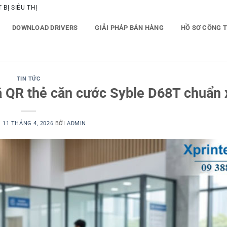
BỊ SIÊU THỊ
DOWNLOAD DRIVERS
GIẢI PHÁP BÁN HÀNG
HỒ SƠ CÔNG 
TIN TỨC
 QR thẻ căn cước Syble D68T chuẩn 
O
11 THÁNG 4, 2026
BỞI
ADMIN