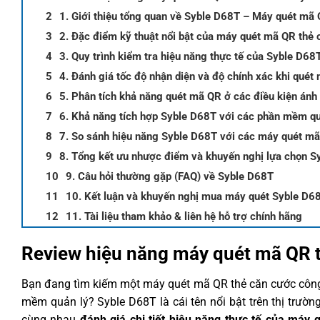
1. Giới thiệu tổng quan về Syble D68T – Máy quét mã
2. Đặc điểm kỹ thuật nổi bật của máy quét mã QR thẻ
3. Quy trình kiểm tra hiệu năng thực tế của Syble D68
4. Đánh giá tốc độ nhận diện và độ chính xác khi qu
5. Phân tích khả năng quét mã QR ở các điều kiện án
6. Khả năng tích hợp Syble D68T với các phần mềm qu
7. So sánh hiệu năng Syble D68T với các máy quét mã
8. Tổng kết ưu nhược điểm và khuyến nghị lựa chọn S
9. Câu hỏi thường gặp (FAQ) về Syble D68T
10. Kết luận và khuyến nghị mua máy quét Syble D6
11. Tài liệu tham khảo & liên hệ hỗ trợ chính hãng
Review hiệu năng máy quét mã QR 
Bạn đang tìm kiếm một máy quét mã QR thẻ căn cước công 
mềm quản lý? Syble D68T là cái tên nổi bật trên thị trường
cùng nhau
đánh giá chi tiết hiệu năng thực tế của máy 