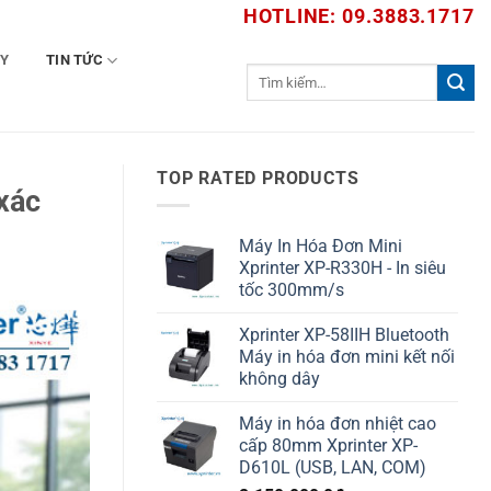
HOTLINE: 09.3883.1717
TY
TIN TỨC
Tìm
kiếm:
TOP RATED PRODUCTS
xác
Máy In Hóa Đơn Mini
Xprinter XP-R330H - In siêu
tốc 300mm/s
Xprinter XP-58IIH Bluetooth
Máy in hóa đơn mini kết nối
không dây
Máy in hóa đơn nhiệt cao
cấp 80mm Xprinter XP-
D610L (USB, LAN, COM)