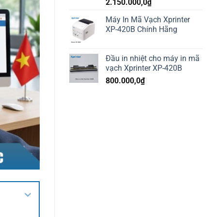
2.150.000,0
₫
Máy In Mã Vạch Xprinter
XP-420B Chính Hãng
Đầu in nhiệt cho máy in mã
vạch Xprinter XP-420B
800.000,0
₫