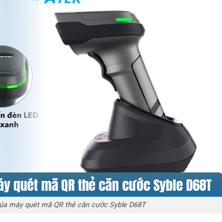
 của máy quét mã QR thẻ căn cước Syble D68T