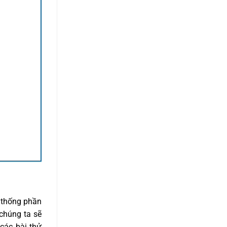
 thống phần
 chúng ta sẽ
các bài thử