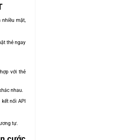
T
 nhiều mặt,
ặt thẻ ngay
hợp với thẻ
 khác nhau.
 kết nối API
ương tự.
ăn cước