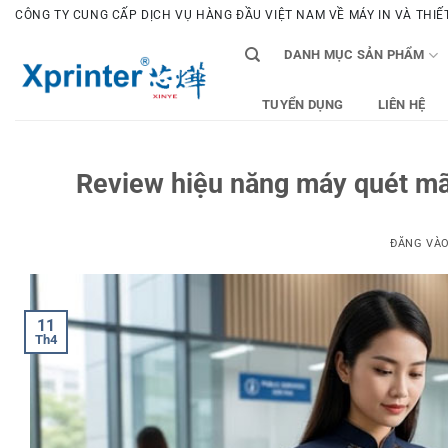
Bỏ
CÔNG TY CUNG CẤP DỊCH VỤ HÀNG ĐẦU VIỆT NAM VỀ MÁY IN VÀ THIẾT 
qua
DANH MỤC SẢN PHẨM
nội
dung
TUYỂN DỤNG
LIÊN HỆ
Review hiệu năng máy quét mã
ĐĂNG VÀ
11
Th4