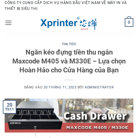
Bỏ
CÔNG TY CUNG CẤP DỊCH VỤ HÀNG ĐẦU VIỆT NAM VỀ MÁY IN VÀ
THIẾT BỊ SIÊU THỊ
qua
nội
0
dung
TIN TỨC
Ngăn kéo đựng tiền thu ngân
Maxcode M405 và M330E – Lựa chọn
Hoàn Hảo cho Cửa Hàng của Bạn
ĐĂNG VÀO
20 THÁNG 11, 2023
BỞI
ADMINISTRATOR
20
Th11