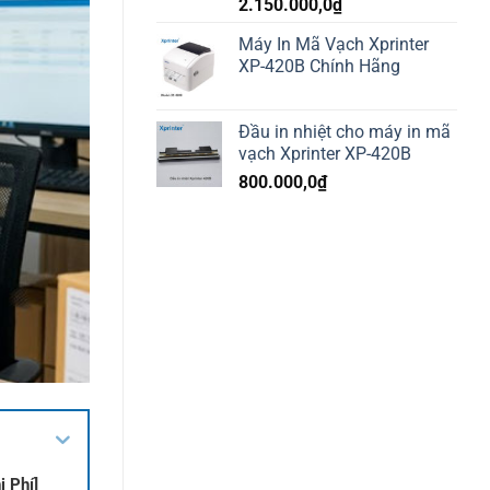
2.150.000,0
₫
Máy In Mã Vạch Xprinter
XP-420B Chính Hãng
Đầu in nhiệt cho máy in mã
vạch Xprinter XP-420B
800.000,0
₫
 Phí]