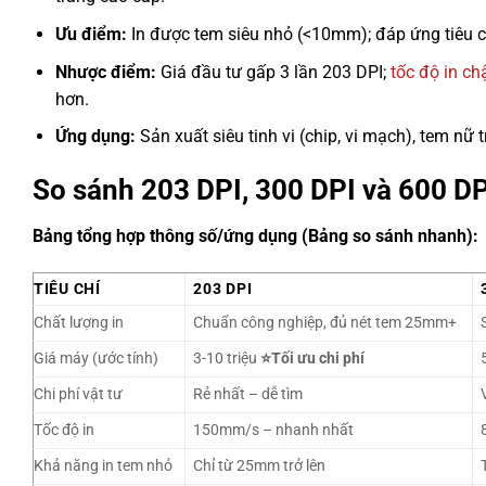
Ưu điểm:
In được tem siêu nhỏ (<10mm); đáp ứng tiêu c
Nhược điểm:
Giá đầu tư gấp 3 lần 203 DPI;
tốc độ in c
hơn.
Ứng dụng:
Sản xuất siêu tinh vi (chip, vi mạch), tem nữ
So sánh 203 DPI, 300 DPI và 600 DPI
Bảng tổng hợp thông số/ứng dụng (Bảng so sánh nhanh):
TIÊU CHÍ
203 DPI
Chất lượng in
Chuẩn công nghiệp, đủ nét tem 25mm+
Giá máy (ước tính)
3-10 triệu
⭐Tối ưu chi phí
Chi phí vật tư
Rẻ nhất – dễ tìm
Tốc độ in
150mm/s – nhanh nhất
Khả năng in tem nhỏ
Chỉ từ 25mm trở lên