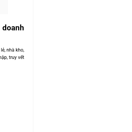
g doanh
lẻ, nhà kho,
ập, truy vết