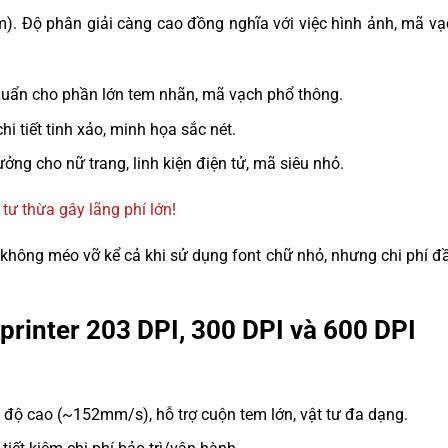
cm). Độ phân giải càng cao đồng nghĩa với việc hình ảnh, mã v
chuẩn cho phần lớn tem nhãn, mã vạch phổ thông.
i tiết tinh xảo, minh họa sắc nét.
 tưởng cho nữ trang, linh kiện điện tử, mã siêu nhỏ.
 tư thừa gây lãng phí lớn!
, không méo vỡ kể cả khi sử dụng font chữ nhỏ, nhưng chi phí đ
Xprinter 203 DPI, 300 DPI và 600 DPI
c độ cao (~152mm/s), hỗ trợ cuộn tem lớn, vật tư đa dạng.