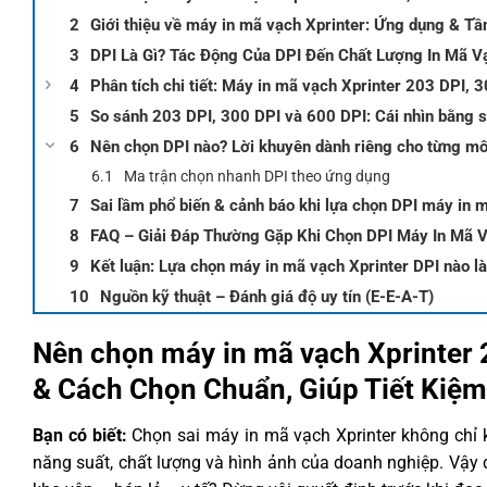
Giới thiệu về máy in mã vạch Xprinter: Ứng dụng & T
DPI Là Gì? Tác Động Của DPI Đến Chất Lượng In Mã V
Phân tích chi tiết: Máy in mã vạch Xprinter 203 DPI, 
So sánh 203 DPI, 300 DPI và 600 DPI: Cái nhìn bằng s
Nên chọn DPI nào? Lời khuyên dành riêng cho từng mô
Ma trận chọn nhanh DPI theo ứng dụng
Sai lầm phổ biến & cảnh báo khi lựa chọn DPI máy in 
FAQ – Giải Đáp Thường Gặp Khi Chọn DPI Máy In Mã V
Kết luận: Lựa chọn máy in mã vạch Xprinter DPI nào là 
Nguồn kỹ thuật – Đánh giá độ uy tín (E-E-A-T)
Nên chọn máy in mã vạch Xprinter 
& Cách Chọn Chuẩn, Giúp Tiết Kiệm 
Bạn có biết:
Chọn sai máy in mã vạch Xprinter không chỉ k
năng suất, chất lượng và hình ảnh của doanh nghiệp. Vậy 