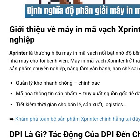
Giới thiệu về máy in mã vạch Xpri
nghiệp
Xprinter
là thương hiệu máy in mã vạch nổi bật nhờ độ bền,
nhà máy cho tới bệnh viện. Máy in mã vạch Xprinter trở thà
sản phẩm chuyên nghiệp, nâng tầm vận hành, hạn chế sai só
Quản lý kho nhanh chóng – chính xác
Mã hóa thông tin sản phẩm – truy xuất nguồn gốc dễ d
Tiết kiệm thời gian cho bán lẻ, sản xuất, logistics…
➡️
Khám phá toàn bộ sản phẩm Xprinter chính hãng tại đâ
DPI Là Gì? Tác Động Của DPI Đến C