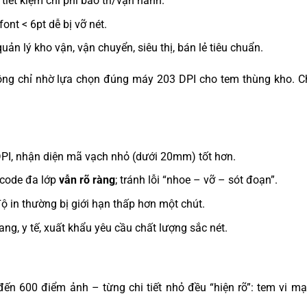
tiết kiệm chi phí bảo trì/vận hành.
ont < 6pt dễ bị vỡ nét.
n lý kho vận, vận chuyển, siêu thị, bán lẻ tiêu chuẩn.
đồng chỉ nhờ lựa chọn đúng máy 203 DPI cho tem thùng kho. C
DPI, nhận diện mã vạch nhỏ (dưới 20mm) tốt hơn.
rcode đa lớp
vẫn rõ ràng
; tránh lỗi “nhoe – vỡ – sót đoạn”.
 in thường bị giới hạn thấp hơn một chút.
g, y tế, xuất khẩu yêu cầu chất lượng sắc nét.
đến 600 điểm ảnh – từng chi tiết nhỏ đều “hiện rõ”: tem vi mạ