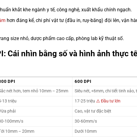
huẩn khắt khe ngành y tế, công nghệ, xuất khẩu chính ngạch.
hậm
hơn đáng kể, chi phí vật tư (đầu in, ruy-băng) đội lên, vận h
 trang size nhỏ, dược phẩm cao cấp, phòng lab kỹ thuật số.
: Cái nhìn bằng số và hình ảnh thực t
300 DPI
600 DPI
Sắc nét hơn, tem nhỏ 10mm – 25mm
Siêu nét, <6mm, chi tiết tinh xảo,
5-13 triệu
17-25 triệu
⚠️ Đầu tư lớn
Vừa phải
Cao, vật tư đặc biệt
80-100mm/s
30-60mm/s
Tới 10mm – 20mm
Dưới 10mm