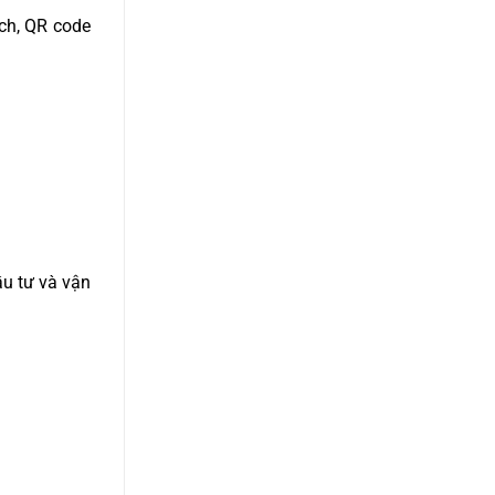
ạch, QR code
ầu tư và vận