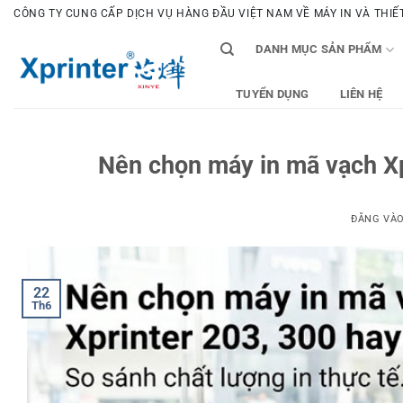
Bỏ
CÔNG TY CUNG CẤP DỊCH VỤ HÀNG ĐẦU VIỆT NAM VỀ MÁY IN VÀ THIẾT 
qua
DANH MỤC SẢN PHẨM
nội
dung
TUYỂN DỤNG
LIÊN HỆ
Nên chọn máy in mã vạch Xpr
ĐĂNG VÀ
22
Th6