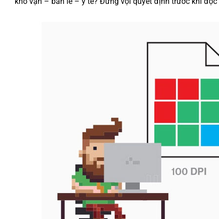
kho vận – bán lẻ – y tế? Đừng vội quyết định trước khi đọc 