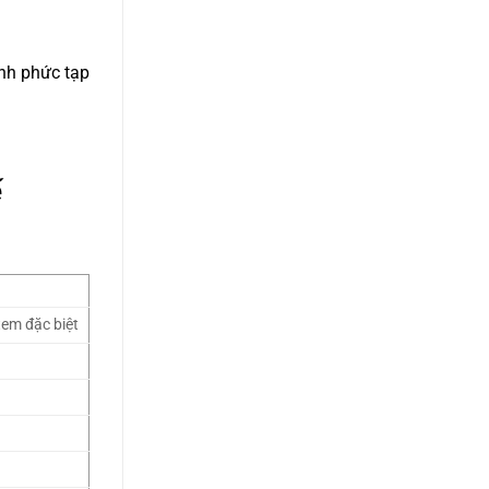
ành phức tạp
ế
 tem đặc biệt