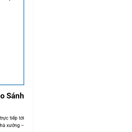
So Sánh
ực tiếp tới
 nhà xưởng –