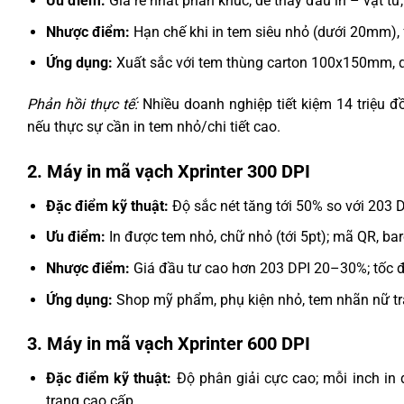
Ưu điểm:
Giá rẻ nhất phân khúc, dễ thay đầu in – vật tư, 
Nhược điểm:
Hạn chế khi in tem siêu nhỏ (dưới 20mm), f
Ứng dụng:
Xuất sắc với tem thùng carton 100x150mm, quả
Phản hồi thực tế:
Nhiều doanh nghiệp tiết kiệm 14 triệu 
nếu thực sự cần in tem nhỏ/chi tiết cao.
2. Máy in mã vạch Xprinter 300 DPI
Đặc điểm kỹ thuật:
Độ sắc nét tăng tới 50% so với 203 
Ưu điểm:
In được tem nhỏ, chữ nhỏ (tới 5pt); mã QR, ba
Nhược điểm:
Giá đầu tư cao hơn 203 DPI 20–30%; tốc độ
Ứng dụng:
Shop mỹ phẩm, phụ kiện nhỏ, tem nhãn nữ tran
3. Máy in mã vạch Xprinter 600 DPI
Đặc điểm kỹ thuật:
Độ phân giải cực cao; mỗi inch in 
trang cao cấp.