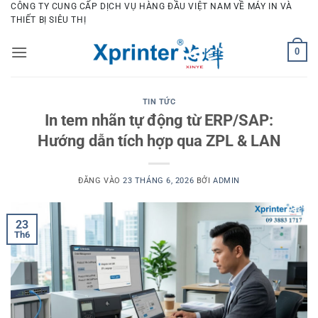
Bỏ
CÔNG TY CUNG CẤP DỊCH VỤ HÀNG ĐẦU VIỆT NAM VỀ MÁY IN VÀ
THIẾT BỊ SIÊU THỊ
qua
nội
0
dung
TIN TỨC
In tem nhãn tự động từ ERP/SAP:
Hướng dẫn tích hợp qua ZPL & LAN
ĐĂNG VÀO
23 THÁNG 6, 2026
BỞI
ADMIN
23
Th6