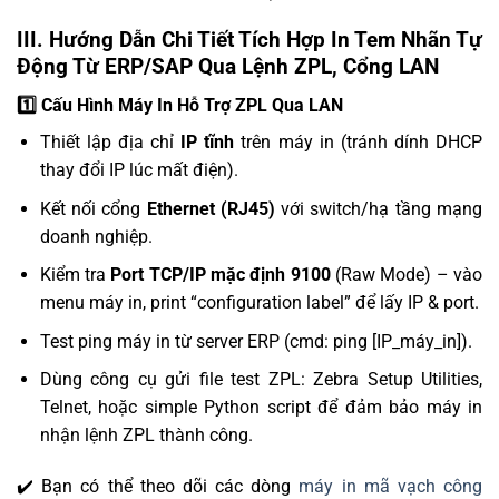
III. Hướng Dẫn Chi Tiết Tích Hợp In Tem Nhãn Tự
Động Từ ERP/SAP Qua Lệnh ZPL, Cổng LAN
1️⃣ Cấu Hình Máy In Hỗ Trợ ZPL Qua LAN
Thiết lập địa chỉ
IP tĩnh
trên máy in (tránh dính DHCP
thay đổi IP lúc mất điện).
Kết nối cổng
Ethernet (RJ45)
với switch/hạ tầng mạng
doanh nghiệp.
Kiểm tra
Port TCP/IP mặc định 9100
(Raw Mode) – vào
menu máy in, print “configuration label” để lấy IP & port.
Test ping máy in từ server ERP (cmd:
ping [IP_máy_in]
).
Dùng công cụ gửi file test ZPL: Zebra Setup Utilities,
Telnet, hoặc simple Python script để đảm bảo máy in
nhận lệnh ZPL thành công.
✔️ Bạn có thể theo dõi các dòng
máy in mã vạch công