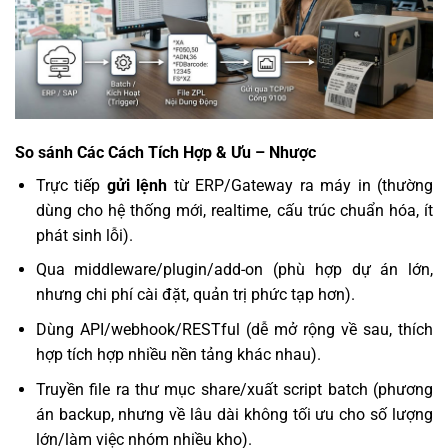
So sánh Các Cách Tích Hợp & Ưu – Nhược
Trực tiếp
gửi lệnh
từ ERP/Gateway ra máy in (thường
dùng cho hệ thống mới, realtime, cấu trúc chuẩn hóa, ít
phát sinh lỗi).
Qua middleware/plugin/add-on (phù hợp dự án lớn,
nhưng chi phí cài đặt, quản trị phức tạp hơn).
Dùng API/webhook/RESTful (dễ mở rộng về sau, thích
hợp tích hợp nhiều nền tảng khác nhau).
Truyền file ra thư mục share/xuất script batch (phương
án backup, nhưng về lâu dài không tối ưu cho số lượng
lớn/làm việc nhóm nhiều kho).