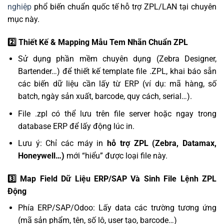
nghiệp
phổ biến chuẩn quốc tế hỗ trợ ZPL/LAN tại chuyên
mục này.
2️⃣ Thiết Kế & Mapping Mẫu Tem Nhãn Chuẩn ZPL
Sử dụng phần mềm chuyên dụng (Zebra Designer,
Bartender…) để thiết kế template file .ZPL, khai báo sẵn
các biến dữ liệu cần lấy từ ERP (ví dụ: mã hàng, số
batch, ngày sản xuất, barcode, quy cách, serial…).
File .zpl có thể lưu trên file server hoặc ngay trong
database ERP để lấy động lúc in.
Lưu ý: Chỉ các máy in
hỗ trợ ZPL (Zebra, Datamax,
Honeywell…)
mới “hiểu” được loại file này.
3️⃣ Map Field Dữ Liệu ERP/SAP Và Sinh File Lệnh ZPL
Động
Phía ERP/SAP/Odoo: Lấy data các trường tương ứng
(mã sản phẩm, tên, số lô, user tạo, barcode…)