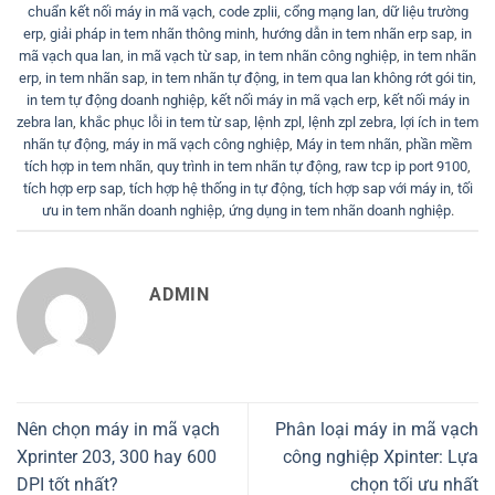
chuẩn kết nối máy in mã vạch
,
code zplii
,
cổng mạng lan
,
dữ liệu trường
erp
,
giải pháp in tem nhãn thông minh
,
hướng dẫn in tem nhãn erp sap
,
in
mã vạch qua lan
,
in mã vạch từ sap
,
in tem nhãn công nghiệp
,
in tem nhãn
erp
,
in tem nhãn sap
,
in tem nhãn tự động
,
in tem qua lan không rớt gói tin
,
in tem tự động doanh nghiệp
,
kết nối máy in mã vạch erp
,
kết nối máy in
zebra lan
,
khắc phục lỗi in tem từ sap
,
lệnh zpl
,
lệnh zpl zebra
,
lợi ích in tem
nhãn tự động
,
máy in mã vạch công nghiệp
,
Máy in tem nhãn
,
phần mềm
tích hợp in tem nhãn
,
quy trình in tem nhãn tự động
,
raw tcp ip port 9100
,
tích hợp erp sap
,
tích hợp hệ thống in tự động
,
tích hợp sap với máy in
,
tối
ưu in tem nhãn doanh nghiệp
,
ứng dụng in tem nhãn doanh nghiệp
.
ADMIN
Nên chọn máy in mã vạch
Phân loại máy in mã vạch
Xprinter 203, 300 hay 600
công nghiệp Xpinter: Lựa
DPI tốt nhất?
chọn tối ưu nhất