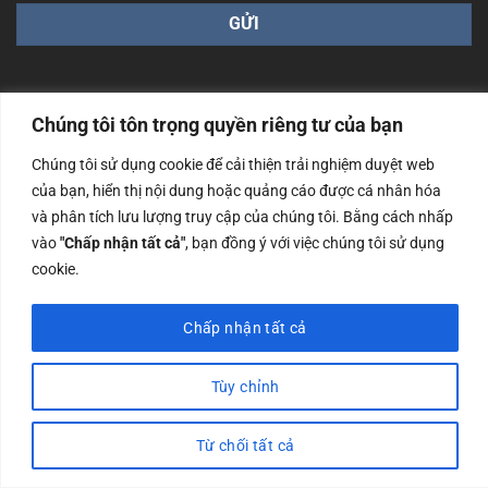
Chúng tôi tôn trọng quyền riêng tư của bạn
Chúng tôi sử dụng cookie để cải thiện trải nghiệm duyệt web
Công ty TNHH Nam Bình Xương - Số ĐKKD: 0108783483
của bạn, hiển thị nội dung hoặc quảng cáo được cá nhân hóa
cấp ngày 14/06/2019 bởi Sở Kế Hoạch và Đầu Tư Tp. Hà
Nội
và phân tích lưu lượng truy cập của chúng tôi. Bằng cách nhấp
vào
"Chấp nhận tất cả"
, bạn đồng ý với việc chúng tôi sử dụng
Copyrights @2023 Nam Binh Xuong. All Rights Reserved
cookie.
Chấp nhận tất cả
Tùy chỉnh
Từ chối tất cả