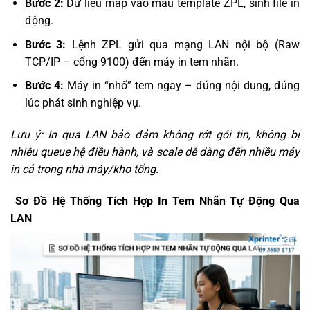
Bước 2:
Dữ liệu map vào mẫu template ZPL, sinh file in
động.
Bước 3:
Lệnh ZPL gửi qua mạng LAN nội bộ (Raw
TCP/IP – cổng 9100) đến máy in tem nhãn.
Bước 4:
Máy in “nhổ” tem ngay – đúng nội dung, đúng
lúc phát sinh nghiệp vụ.
Lưu ý: In qua LAN bảo đảm không rớt gói tin, không bị
nhiễu queue hệ điều hành, và scale dễ dàng đến nhiều máy
in cả trong nhà máy/kho tổng.
️ Sơ Đồ Hệ Thống Tích Hợp In Tem Nhãn Tự Động Qua
LAN