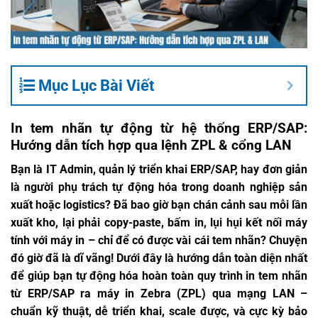
Mục Lục Bài Viết
In tem nhãn tự động từ hệ thống ERP/SAP:
Hướng dẫn tích hợp qua lệnh ZPL & cổng LAN
Bạn là IT Admin, quản lý triển khai ERP/SAP, hay đơn giản
là người phụ trách tự động hóa trong doanh nghiệp sản
xuất hoặc logistics? Đã bao giờ bạn chán cảnh sau mỗi lần
xuất kho, lại phải copy-paste, bấm in, lụi hụi kết nối máy
tính với máy in – chỉ để có được vài cái tem nhãn? Chuyện
đó giờ đã là dĩ vãng! Dưới đây là hướng dẫn toàn diện nhất
để giúp bạn tự động hóa hoàn toàn quy trình in tem nhãn
từ ERP/SAP ra máy in Zebra (ZPL) qua mạng LAN –
chuẩn kỹ thuật, dễ triển khai, scale được, và cực kỳ bảo