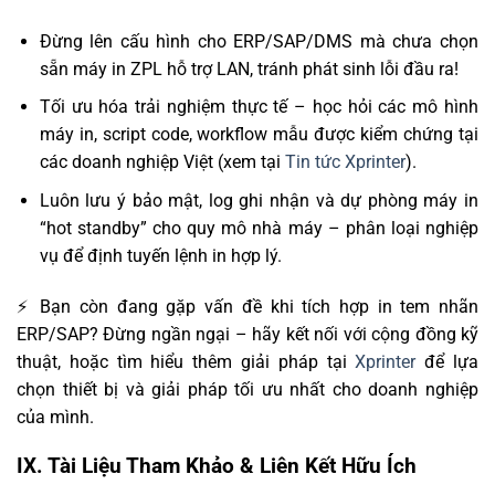
Đừng lên cấu hình cho ERP/SAP/DMS mà chưa chọn
sẵn máy in ZPL hỗ trợ LAN, tránh phát sinh lỗi đầu ra!
Tối ưu hóa trải nghiệm thực tế – học hỏi các mô hình
máy in, script code, workflow mẫu được kiểm chứng tại
các doanh nghiệp Việt (xem tại
Tin tức Xprinter
).
Luôn lưu ý bảo mật, log ghi nhận và dự phòng máy in
“hot standby” cho quy mô nhà máy – phân loại nghiệp
vụ để định tuyến lệnh in hợp lý.
⚡ Bạn còn đang gặp vấn đề khi tích hợp in tem nhãn
ERP/SAP? Đừng ngần ngại – hãy kết nối với cộng đồng kỹ
thuật, hoặc tìm hiểu thêm giải pháp tại
Xprinter
để lựa
chọn thiết bị và giải pháp tối ưu nhất cho doanh nghiệp
của mình.
IX. Tài Liệu Tham Khảo & Liên Kết Hữu Ích