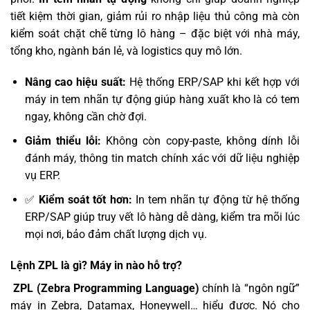
tiết kiệm thời gian, giảm rủi ro nhập liệu thủ công mà còn
kiểm soát chặt chẽ từng lô hàng – đặc biệt với nhà máy,
tổng kho, ngành bán lẻ, và logistics quy mô lớn.
Nâng cao hiệu suất:
Hệ thống ERP/SAP khi kết hợp với
máy in tem nhãn tự động giúp hàng xuất kho là có tem
ngay, không cần chờ đợi.
Giảm thiểu lỗi:
Không còn copy-paste, không dính lỗi
đánh máy, thông tin match chính xác với dữ liệu nghiệp
vụ ERP.
✅
Kiểm soát tốt hơn:
In tem nhãn tự động từ hệ thống
ERP/SAP giúp truy vết lô hàng dễ dàng, kiểm tra mõi lúc
mọi nơi, bảo đảm chất lượng dịch vụ.
Lệnh ZPL là gì? Máy in nào hỗ trợ?
️
ZPL (Zebra Programming Language)
chính là “ngôn ngữ”
máy in Zebra, Datamax, Honeywell… hiểu được. Nó cho