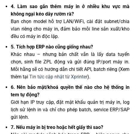
4. Làm sao gắn thêm máy in ở nhiều khu vực mà
không ngại kéo dây rườm rà?
Bạn chọn model hỗ trợ LAN/WiFi, cài đặt subnet/chia
vlan riêng cho máy in, đảm bảo mỗi line sản xuất/kho
đều có máy in độc lập.
5. Tích hợp ERP nào cũng giống nhau?
Khác nhau – nhưng bản chất vẫn là lấy data tuyển
chọn, sinh file ZPL động và gửi đúng IP/port máy in.
Mỗi hãng sẽ có hướng dẫn chi tiết API, batch riêng (Xem
thêm tại
Tin tức cập nhật từ Xprinter
).
6. Nên bảo mật/khoá quyền thế nào cho hệ thống in
tem tự động?
Giới hạn IP truy cập, đặt mật khẩu quản trị máy in, log
lịch sử lệnh in và chỉ cho phép batch, service ERP/SAP
gửi lệnh.
7. Nếu máy in bị treo hoặc hết giấy thì sao?