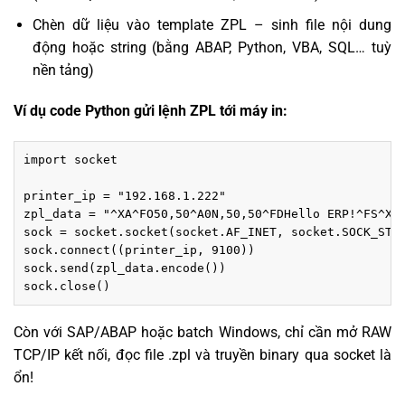
Chèn dữ liệu vào template ZPL – sinh file nội dung
động hoặc string (bằng ABAP, Python, VBA, SQL… tuỳ
nền tảng)
Ví dụ code Python gửi lệnh ZPL tới máy in:
import socket

printer_ip = "192.168.1.222"

zpl_data = "^XA^FO50,50^A0N,50,50^FDHello ERP!^FS^XZ"
sock = socket.socket(socket.AF_INET, socket.SOCK_STRE
sock.connect((printer_ip, 9100))

sock.send(zpl_data.encode())

Còn với SAP/ABAP hoặc batch Windows, chỉ cần mở RAW
TCP/IP kết nối, đọc file .zpl và truyền binary qua socket là
ổn!