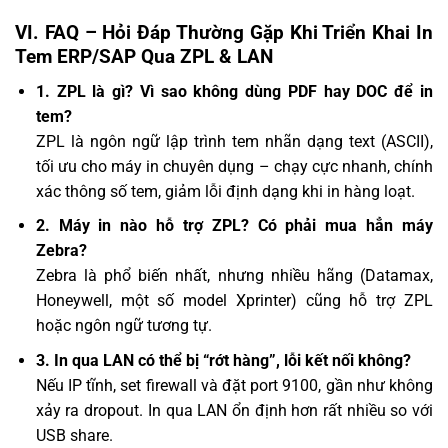
VI. FAQ – Hỏi Đáp Thường Gặp Khi Triển Khai In
Tem ERP/SAP Qua ZPL & LAN
1. ZPL là gì? Vì sao không dùng PDF hay DOC để in
tem?
ZPL là ngôn ngữ lập trình tem nhãn dạng text (ASCII),
tối ưu cho máy in chuyên dụng – chạy cực nhanh, chính
xác thông số tem, giảm lỗi định dạng khi in hàng loạt.
2. Máy in nào hỗ trợ ZPL? Có phải mua hẳn máy
Zebra?
Zebra là phổ biến nhất, nhưng nhiều hãng (Datamax,
Honeywell, một số model Xprinter) cũng hỗ trợ ZPL
hoặc ngôn ngữ tương tự.
3. In qua LAN có thể bị “rớt hàng”, lỗi kết nối không?
Nếu IP tĩnh, set firewall và đặt port 9100, gần như không
xảy ra dropout. In qua LAN ổn định hơn rất nhiều so với
USB share.