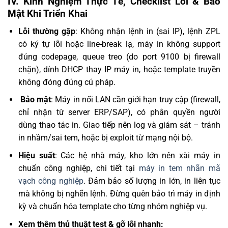
IV. Kinh Nghiệm Thực Tế, Checklist Lỗi & Bảo
Mật Khi Triển Khai
Lỗi thường gặp
: Không nhận lệnh in (sai IP), lệnh ZPL
có ký tự lỗi hoặc line-break lạ, máy in không support
đúng codepage, queue treo (do port 9100 bị firewall
chặn), dính DHCP thay IP máy in, hoặc template truyền
không đóng đúng cú pháp.
️
Bảo mật
: Máy in nối LAN cần giới hạn truy cập (firewall,
chỉ nhận từ server ERP/SAP), có phân quyền người
dùng thao tác in. Giao tiếp nên log và giám sát – tránh
in nhầm/sai tem, hoặc bị exploit từ mạng nội bộ.
Hiệu suất
: Các hệ nhà máy, kho lớn nên xài máy in
chuẩn công nghiệp, chi tiết tại
máy in tem nhãn mã
vạch công nghiệp
. Đảm bảo số lượng in lớn, in liên tục
mà không bị nghẽn lệnh. Đừng quên bảo trì máy in định
kỳ và chuẩn hóa template cho từng nhóm nghiệp vụ.
Xem thêm thủ thuật test & gỡ lỗi nhanh: