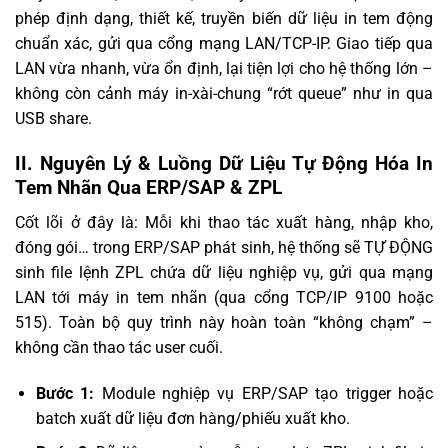
phép định dạng, thiết kế, truyền biến dữ liệu in tem động
chuẩn xác, gửi qua cổng mạng LAN/TCP-IP. Giao tiếp qua
LAN vừa nhanh, vừa ổn định, lại tiện lợi cho hệ thống lớn –
không còn cảnh máy in-xài-chung “rớt queue” như in qua
USB share.
II. Nguyên Lý & Luồng Dữ Liệu Tự Động Hóa In
Tem Nhãn Qua ERP/SAP & ZPL
Cốt lõi ở đây là: Mỗi khi thao tác xuất hàng, nhập kho,
đóng gói… trong ERP/SAP phát sinh, hệ thống sẽ TỰ ĐỘNG
sinh file lệnh ZPL chứa dữ liệu nghiệp vụ, gửi qua mạng
LAN tới máy in tem nhãn (qua cổng TCP/IP 9100 hoặc
515). Toàn bộ quy trình này hoàn toàn “không chạm” –
không cần thao tác user cuối.
Bước 1:
Module nghiệp vụ ERP/SAP tạo trigger hoặc
batch xuất dữ liệu đơn hàng/phiếu xuất kho.