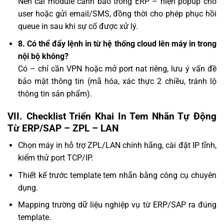
Nên cài module cảnh báo trong ERP – hiện popup cho
user hoặc gửi email/SMS, đồng thời cho phép phục hồi
queue in sau khi sự cố được xử lý.
8. Có thể đẩy lệnh in từ hệ thống cloud lên máy in trong
nội bộ không?
Có – chỉ cần VPN hoặc mở port nat riêng, lưu ý vấn đề
bảo mật thông tin (mã hóa, xác thực 2 chiều, tránh lộ
thông tin sản phẩm).
VII. Checklist Triển Khai In Tem Nhãn Tự Động
Từ ERP/SAP – ZPL – LAN
Chọn máy in hỗ trợ ZPL/LAN chính hãng, cài đặt IP tĩnh,
kiểm thử port TCP/IP.
Thiết kế trước template tem nhãn bằng công cụ chuyên
dụng.
Mapping trường dữ liệu nghiệp vụ từ ERP/SAP ra đúng
template.