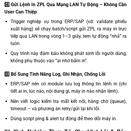
4️⃣ Gửi Lệnh In ZPL Qua Mạng LAN Tự Động – Không Cần
User Can Thiệp
Trigger nghiệp vụ trong ERP/SAP (vd: validate phiếu
xuất hàng) sẽ chạy batch/script gửi ZPL ra máy in trực
tiếp qua LAN trong vòng 1–3 giây, tem tự động “nhả” ra
luôn.
Quy trình này đảm bảo không phát sinh lỗi người dùng,
không phụ thuộc vào “ai nhớ bấm in”.
5️⃣ Bổ Sung Tính Năng Log, Ghi Nhận, Chống Lỗi
ERP/SAP nên có module lưu log thông tin lệnh in (chi
tiết ai in, lúc nào, nội dung gì, máy in nào nhận lệnh).
Nên viết logic kiểm tra mất kết nối, hàng chờ (queue),
timeout – và phương án retry/gửi lại khi lỗi.
Dùng script ping & alert tự động để theo dõi máy in.