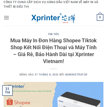
Bỏ
CÔNG TY CUNG CẤP DỊCH VỤ HÀNG ĐẦU VIỆT NAM VỀ MÁY IN VÀ
THIẾT BỊ SIÊU THỊ
qua
nội
0
dung
TIN TỨC
Mua Máy In Đơn Hàng Shopee Tiktok
Shop Kết Nối Điện Thoại và Máy Tính
– Giá Rẻ, Bảo Hành Dài tại Xprinter
Vietnam!
ĐĂNG VÀO
31 THÁNG 8, 2023
BỞI
ADMINISTRATOR
31
Th8