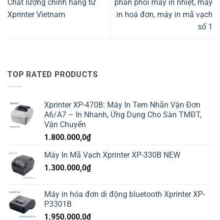
Chất lượng chính hãng từ
phân phối máy in nhiệt, máy
Xprinter Vietnam
in hoá đơn, máy in mã vạch
số 1
TOP RATED PRODUCTS
Xprinter XP-470B: Máy In Tem Nhãn Vận Đơn
A6/A7 – In Nhanh, Ứng Dụng Cho Sàn TMĐT,
Vận Chuyển
1.800.000,0
₫
Máy In Mã Vạch Xprinter XP-330B NEW
1.300.000,0
₫
Máy in hóa đơn di động bluetooth Xprinter XP-
P3301B
1.950.000,0
₫