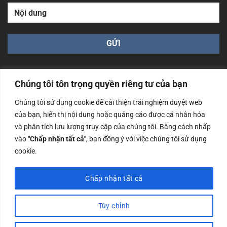
Chúng tôi tôn trọng quyền riêng tư của bạn
Chúng tôi sử dụng cookie để cải thiện trải nghiệm duyệt web
của bạn, hiển thị nội dung hoặc quảng cáo được cá nhân hóa
Công ty TNHH Nam Bình Xương - Số ĐKKD: 0108783483
cấp ngày 14/06/2019 bởi Sở Kế Hoạch và Đầu Tư Tp. Hà
và phân tích lưu lượng truy cập của chúng tôi. Bằng cách nhấp
Nội
vào
"Chấp nhận tất cả"
, bạn đồng ý với việc chúng tôi sử dụng
Copyrights @2023 Nam Binh Xuong. All Rights Reserved
cookie.
Chấp nhận tất cả
Tùy chỉnh