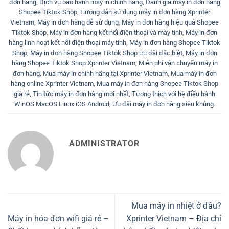
đơn hàng
,
Dịch vụ bảo hành máy in chính hãng
,
Đánh giá máy in đơn hàng
Shopee Tiktok Shop
,
Hướng dẫn sử dụng máy in đơn hàng Xprinter
Vietnam
,
Máy in đơn hàng dễ sử dụng
,
Máy in đơn hàng hiệu quả Shopee
Tiktok Shop
,
Máy in đơn hàng kết nối điện thoại và máy tính
,
Máy in đơn
hàng linh hoạt kết nối điện thoại máy tính
,
Máy in đơn hàng Shopee Tiktok
Shop
,
Máy in đơn hàng Shopee Tiktok Shop ưu đãi đặc biệt
,
Máy in đơn
hàng Shopee Tiktok Shop Xprinter Vietnam
,
Miễn phí vận chuyển máy in
đơn hàng
,
Mua máy in chính hãng tại Xprinter Vietnam
,
Mua máy in đơn
hàng online Xprinter Vietnam
,
Mua máy in đơn hàng Shopee Tiktok Shop
giá rẻ
,
Tin tức máy in đơn hàng mới nhất
,
Tương thích với hệ điều hành
WinOS MacOS Linux iOS Android
,
Ưu đãi máy in đơn hàng siêu khủng
.
ADMINISTRATOR
Mua máy in nhiệt ở đâu?
Máy in hóa đơn wifi giá rẻ –
Xprinter Vietnam – Địa chỉ