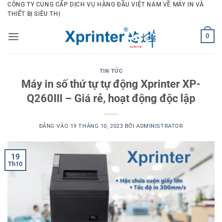
Bỏ
CÔNG TY CUNG CẤP DỊCH VỤ HÀNG ĐẦU VIỆT NAM VỀ MÁY IN VÀ
THIẾT BỊ SIÊU THỊ
qua
nội
0
dung
TIN TỨC
Máy in số thứ tự tự động Xprinter XP-
Q260III – Giá rẻ, hoạt động độc lập
ĐĂNG VÀO
19 THÁNG 10, 2023
BỞI
ADMINISTRATOR
19
Th10