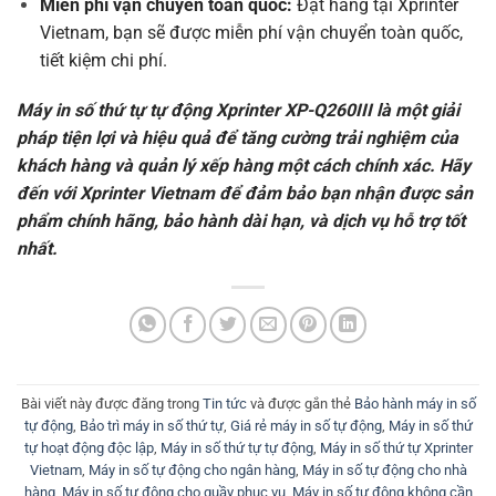
Miễn phí vận chuyển toàn quốc:
Đặt hàng tại Xprinter
Vietnam, bạn sẽ được miễn phí vận chuyển toàn quốc,
tiết kiệm chi phí.
Máy in số thứ tự tự động Xprinter XP-Q260III là một giải
pháp tiện lợi và hiệu quả để tăng cường trải nghiệm của
khách hàng và quản lý xếp hàng một cách chính xác. Hãy
đến với Xprinter Vietnam để đảm bảo bạn nhận được sản
phẩm chính hãng, bảo hành dài hạn, và dịch vụ hỗ trợ tốt
nhất.
Bài viết này được đăng trong
Tin tức
và được gắn thẻ
Bảo hành máy in số
tự động
,
Bảo trì máy in số thứ tự
,
Giá rẻ máy in số tự động
,
Máy in số thứ
tự hoạt động độc lập
,
Máy in số thứ tự tự động
,
Máy in số thứ tự Xprinter
Vietnam
,
Máy in số tự động cho ngân hàng
,
Máy in số tự động cho nhà
hàng
,
Máy in số tự động cho quầy phục vụ
,
Máy in số tự động không cần