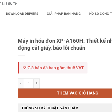
BỊ SIÊU THỊ
DOWNLOAD DRIVERS
GIẢI PHÁP BÁN HÀNG
HỒ SƠ CÔNG 
Máy in hóa đơn XP-A160H: Thiết kế nh
động cắt giấy, báo lỗi chuẩn
💡 Giá bán đã bao gồm thuế VAT
Máy in hóa đơn XP-A160H: Thiết kế nhỏ gọn, tự động cắt giấ
THÊM VÀO GIỎ HÀNG
THÔNG SỐ KỸ THUẬT SẢN PHẨM