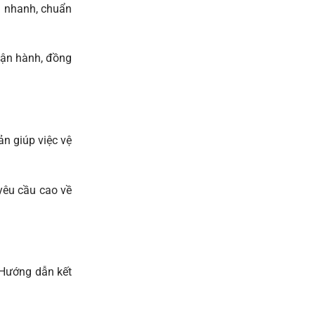
n nhanh, chuẩn
 vận hành, đồng
ản giúp việc vệ
yêu cầu cao về
 Hướng dẫn kết