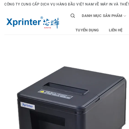
Bỏ
CÔNG TY CUNG CẤP DỊCH VỤ HÀNG ĐẦU VIỆT NAM VỀ MÁY IN VÀ THIẾT 
qua
DANH MỤC SẢN PHẨM
nội
dung
TUYỂN DỤNG
LIÊN HỆ