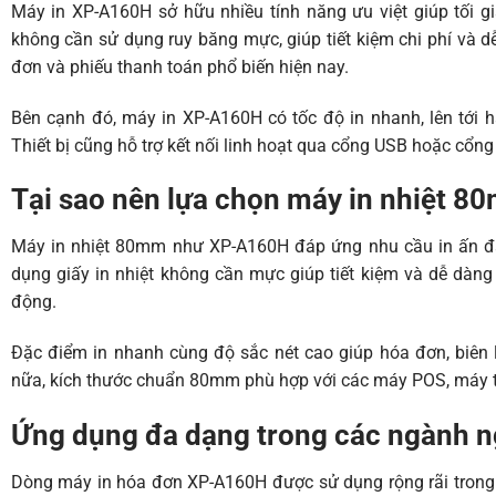
Máy in XP-A160H sở hữu nhiều tính năng ưu việt giúp tối gi
không cần sử dụng ruy băng mực, giúp tiết kiệm chi phí và d
đơn và phiếu thanh toán phổ biến hiện nay.
Bên cạnh đó, máy in XP-A160H có tốc độ in nhanh, lên tới h
Thiết bị cũng hỗ trợ kết nối linh hoạt qua cổng USB hoặc cổng
Tại sao nên lựa chọn máy in nhiệt 8
Máy in nhiệt 80mm như XP-A160H đáp ứng nhu cầu in ấn đa 
dụng giấy in nhiệt không cần mực giúp tiết kiệm và dễ dàng
động.
Đặc điểm in nhanh cùng độ sắc nét cao giúp hóa đơn, biên l
nữa, kích thước chuẩn 80mm phù hợp với các máy POS, máy tí
Ứng dụng đa dạng trong các ngành 
Dòng máy in hóa đơn XP-A160H được sử dụng rộng rãi trong nh