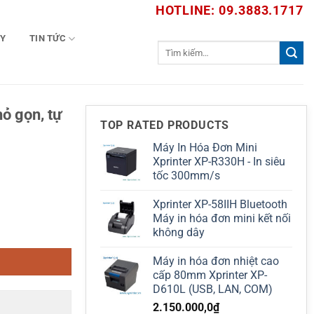
HOTLINE: 09.3883.1717
TY
TIN TỨC
Tìm
kiếm:
ỏ gọn, tự
TOP RATED PRODUCTS
Máy In Hóa Đơn Mini
Xprinter XP-R330H - In siêu
tốc 300mm/s
Xprinter XP-58IIH Bluetooth
Máy in hóa đơn mini kết nối
y, báo lỗi chuẩn số lượng
không dây
Máy in hóa đơn nhiệt cao
cấp 80mm Xprinter XP-
D610L (USB, LAN, COM)
2.150.000,0
₫