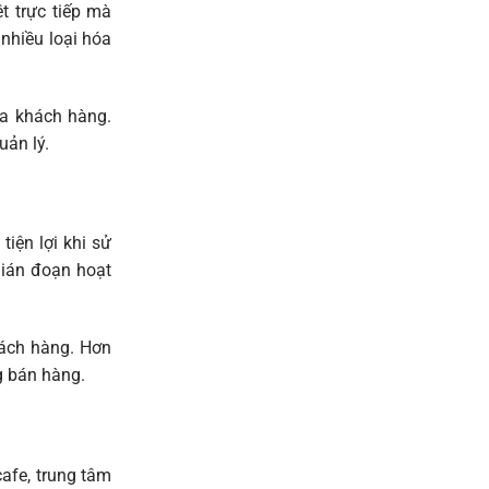
t trực tiếp mà
nhiều loại hóa
ủa khách hàng.
uản lý.
iện lợi khi sử
gián đoạn hoạt
hách hàng. Hơn
g bán hàng.
afe, trung tâm