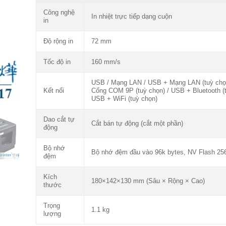
Công nghệ
In nhiệt trực tiếp dạng cuộn
in
Độ rộng in
72 mm
Tốc độ in
160 mm/s
USB / Mạng LAN / USB + Mạng LAN (tuỳ chọ
Kết nối
Cổng COM 9P (tuỳ chọn) / USB + Bluetooth (t
USB + WiFi (tuỳ chọn)
Dao cắt tự
Cắt bán tự động (cắt một phần)
động
Bộ nhớ
Bộ nhớ đệm đầu vào 96k bytes, NV Flash 25
đệm
Kích
180×142×130 mm (Sâu × Rộng × Cao)
thước
Trọng
1.1 kg
lượng