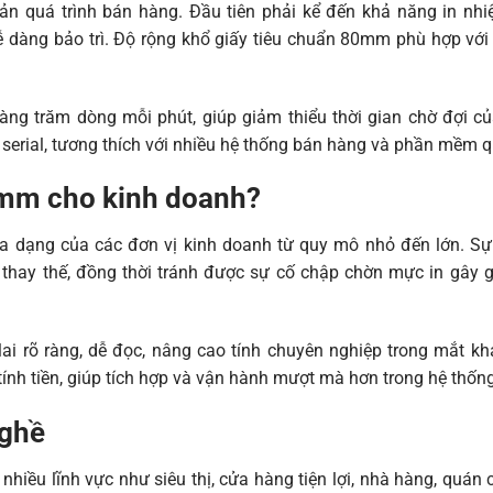
ản quá trình bán hàng. Đầu tiên phải kể đến khả năng in nhiệ
ễ dàng bảo trì. Độ rộng khổ giấy tiêu chuẩn 80mm phù hợp với 
àng trăm dòng mỗi phút, giúp giảm thiểu thời gian chờ đợi c
 serial, tương thích với nhiều hệ thống bán hàng và phần mềm q
0mm cho kinh doanh?
dạng của các đơn vị kinh doanh từ quy mô nhỏ đến lớn. Sự t
 thay thế, đồng thời tránh được sự cố chập chờn mực in gây 
ai rõ ràng, dễ đọc, nâng cao tính chuyên nghiệp trong mắt k
nh tiền, giúp tích hợp và vận hành mượt mà hơn trong hệ thốn
nghề
iều lĩnh vực như siêu thị, cửa hàng tiện lợi, nhà hàng, quán c