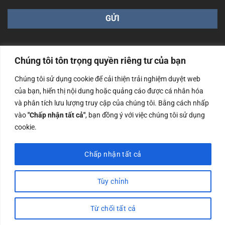
Chúng tôi tôn trọng quyền riêng tư của bạn
Chúng tôi sử dụng cookie để cải thiện trải nghiệm duyệt web
Công ty TNHH Nam Bình Xương - Số ĐKKD: 0108783483
của bạn, hiển thị nội dung hoặc quảng cáo được cá nhân hóa
cấp ngày 14/06/2019 bởi Sở Kế Hoạch và Đầu Tư Tp. Hà
và phân tích lưu lượng truy cập của chúng tôi. Bằng cách nhấp
Nội
vào
"Chấp nhận tất cả"
, bạn đồng ý với việc chúng tôi sử dụng
Copyrights @2023 Nam Binh Xuong. All Rights Reserved
cookie.
Chấp nhận tất cả
Tùy chỉnh
Từ chối tất cả