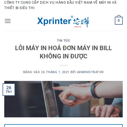
Bỏ
CÔNG TY CUNG CẤP DỊCH VỤ HÀNG ĐẦU VIỆT NAM VỀ MÁY IN VÀ
THIẾT BỊ SIÊU THỊ
qua
nội
0
dung
TIN TỨC
LỖI MÁY IN HOÁ ĐƠN MÁY IN BILL
KHÔNG IN ĐƯỢC
ĐĂNG VÀO
26 THÁNG 1, 2021
BỞI
ADMINISTRATOR
26
Th1