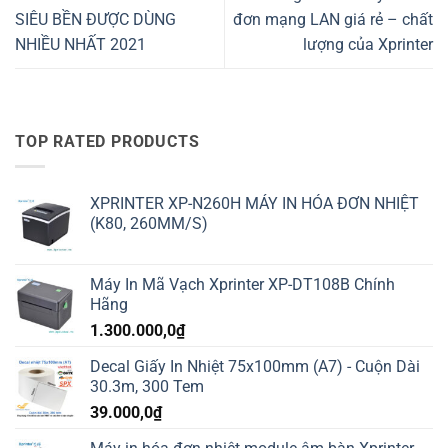
SIÊU BỀN ĐƯỢC DÙNG
đơn mạng LAN giá rẻ – chất
NHIỀU NHẤT 2021
lượng của Xprinter
TOP RATED PRODUCTS
XPRINTER XP-N260H MÁY IN HÓA ĐƠN NHIỆT
(K80, 260MM/S)
Máy In Mã Vạch Xprinter XP-DT108B Chính
Hãng
1.300.000,0
₫
Decal Giấy In Nhiệt 75x100mm (A7) - Cuộn Dài
30.3m, 300 Tem
39.000,0
₫