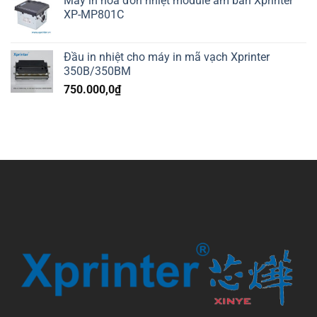
Máy in hóa đơn nhiệt module âm bàn Xprinter
XP-MP801C
Đầu in nhiệt cho máy in mã vạch Xprinter
350B/350BM
750.000,0
₫