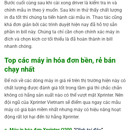
Bước cuối cùng sau khi cài xong driver là kiểm tra in và
chỉnh mẫu in theo ý muốn. Sau khi in thử thấy chất lượng
in đa tốt thì chúng ta tiến hành cài mẫu in. Thao tác cũng
khá đơn giản bởi các trình duyệt hiện nay đã hỗ trợ sẵn
phần in bill này. Chúng ta chỉ cần chọn chính xác máy in
đích và chọn kích cơ tối thiểu là đã hoàn thành in bill
nhanh chóng.
Top các máy in hóa đơn bền, rẻ bán
chạy nhất
Để nói về các dòng máy in giá rẻ trên thị trường hiện này có
chất lượng được đánh giá tốt trong tầm giá thì chắc chắn
không có hãng sản xuất nào có thể vượt mặt Xprinter. Nên
đội ngũ của Xprinter Vietnam sẽ điểm qua ngay các mẫu
máy có giá bán mềm nhất nhưng máy có hiệu năng hoạt
động rất lợi hại đến từ hãng Xprinter.
a. Máy in hóa đơn Xprinter Q200
“
Click tại đây
“