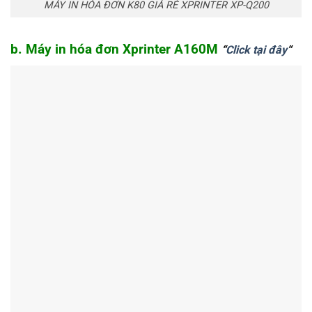
MÁY IN HÓA ĐƠN K80 GIÁ RẺ XPRINTER XP-Q200
b. Máy in hóa đơn Xprinter A160M
“
Click tại đây
“