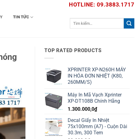
HOTLINE: 09.3883.1717
TY
TIN TỨC
Tìm
kiếm:
TOP RATED PRODUCTS
chóng
XPRINTER XP-N260H MÁY
IN HÓA ĐƠN NHIỆT (K80,
260MM/S)
Máy In Mã Vạch Xprinter
XP-DT108B Chính Hãng
1.300.000,0
₫
Decal Giấy In Nhiệt
75x100mm (A7) - Cuộn Dài
30.3m, 300 Tem