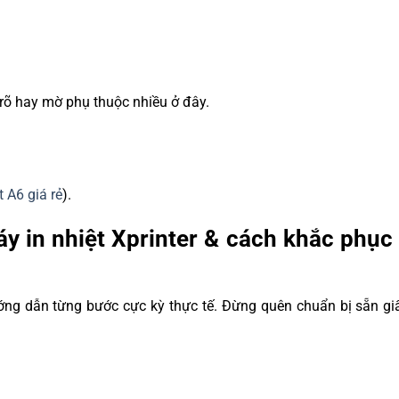
n rõ hay mờ phụ thuộc nhiều ở đây.
t A6 giá rẻ
).
y in nhiệt Xprinter & cách khắc phục c
ng dẫn từng bước cực kỳ thực tế. Đừng quên chuẩn bị sẵn giấy