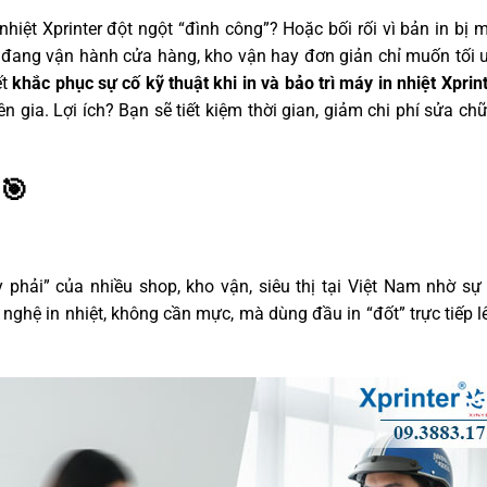
ệt Xprinter đột ngột “đình công”? Hoặc bối rối vì bản in bị m
 đang vận hành cửa hàng, kho vận hay đơn giản chỉ muốn tối ư
ết
khắc phục sự cố kỹ thuật khi in và bảo trì máy in nhiệt Xprin
ên gia. Lợi ích? Bạn sẽ tiết kiệm thời gian, giảm chi phí sửa c
 🎯
 phải” của nhiều shop, kho vận, siêu thị tại Việt Nam nhờ sự
 nghệ in nhiệt, không cần mực, mà dùng đầu in “đốt” trực tiếp 
: