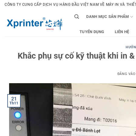
Bỏ
CÔNG TY CUNG CẤP DỊCH VỤ HÀNG ĐẦU VIỆT NAM VỀ MÁY IN VÀ THIẾT 
qua
DANH MỤC SẢN PHẨM
nội
dung
TUYỂN DỤNG
LIÊN HỆ
HƯỚN
Khắc phụ sự cố kỹ thuật khi in &
ĐĂNG VÀ
21
Th11