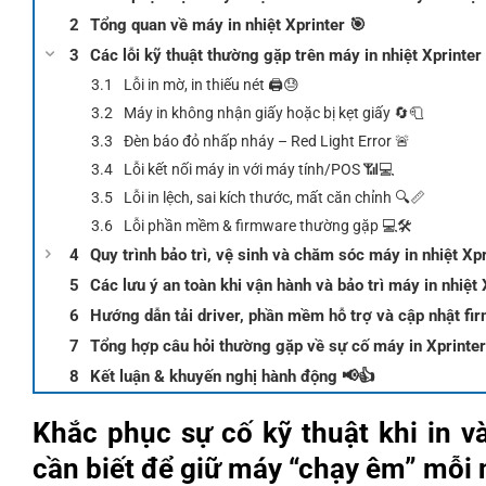
Tổng quan về máy in nhiệt Xprinter 🎯
Các lỗi kỹ thuật thường gặp trên máy in nhiệt Xprinter
Lỗi in mờ, in thiếu nét 🖨️😓
Máy in không nhận giấy hoặc bị kẹt giấy 🔄🧻
Đèn báo đỏ nhấp nháy – Red Light Error 🚨
Lỗi kết nối máy in với máy tính/POS 📶💻
Lỗi in lệch, sai kích thước, mất căn chỉnh 🔍📏
Lỗi phần mềm & firmware thường gặp 💻🛠️
Quy trình bảo trì, vệ sinh và chăm sóc máy in nhiệt Xpr
Các lưu ý an toàn khi vận hành và bảo trì máy in nhiệt 
Hướng dẫn tải driver, phần mềm hỗ trợ và cập nhật fi
Tổng hợp câu hỏi thường gặp về sự cố máy in Xprinte
Kết luận & khuyến nghị hành động 📢👍
Khắc phục sự cố kỹ thuật khi in và
cần biết để giữ máy “chạy êm” mỗi n