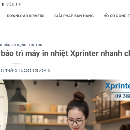
BỊ SIÊU THỊ
DOWNLOAD DRIVERS
GIẢI PHÁP BÁN HÀNG
HỒ SƠ CÔNG 
G DẪN SỬ DỤNG
,
TIN TỨC
 bảo trì máy in nhiệt Xprinter nhanh 
O
21 THÁNG 11, 2025
BỞI
ADMIN