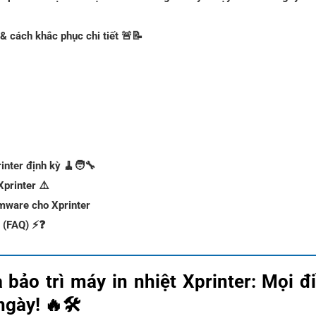
 & cách khắc phục chi tiết 🚨📝
inter định kỳ 🧹🧑‍🔧
Xprinter ⚠️
rmware cho Xprinter
r (FAQ) ⚡❓
 bảo trì máy in nhiệt Xprinter: Mọi đ
gày! 🔥🛠️