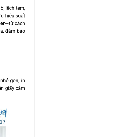
ờ, lệch tem,
u hiệu suất
ter
—từ cách
hữa, đảm bảo
 nhỏ gọn, in
lên giấy cảm