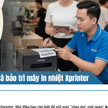
t Xprinter: Mọi điều bạn cần biết để giữ máy “chạy êm” mỗi ngày! 🔥