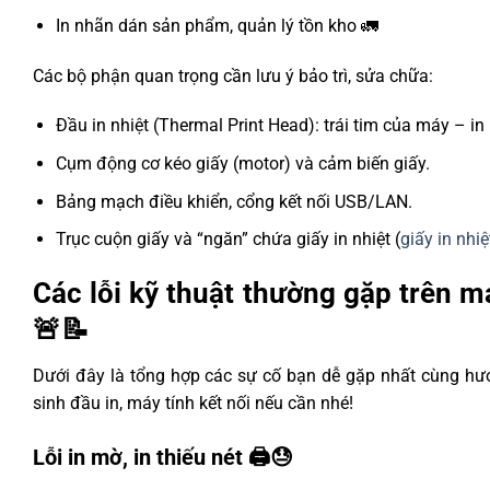
In nhãn dán sản phẩm, quản lý tồn kho 🚛
Các bộ phận quan trọng cần lưu ý bảo trì, sửa chữa:
Đầu in nhiệt (Thermal Print Head): trái tim của máy – i
Cụm động cơ kéo giấy (motor) và cảm biến giấy.
Bảng mạch điều khiển, cổng kết nối USB/LAN.
Trục cuộn giấy và “ngăn” chứa giấy in nhiệt (
giấy in nhiệ
Các lỗi kỹ thuật thường gặp trên má
🚨📝
Dưới đây là tổng hợp các sự cố bạn dễ gặp nhất cùng hướ
sinh đầu in, máy tính kết nối nếu cần nhé!
Lỗi in mờ, in thiếu nét 🖨️😓