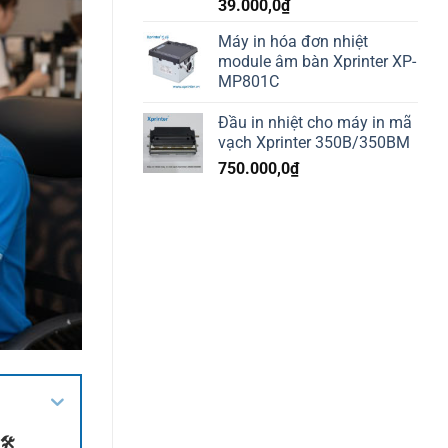
39.000,0
₫
Máy in hóa đơn nhiệt
module âm bàn Xprinter XP-
MP801C
Đầu in nhiệt cho máy in mã
vạch Xprinter 350B/350BM
750.000,0
₫
🛠️