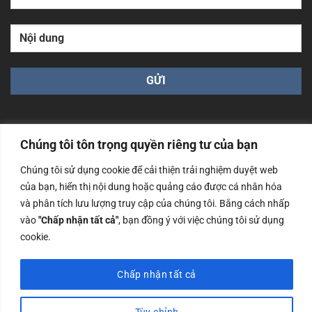
Chúng tôi tôn trọng quyền riêng tư của bạn
Chúng tôi sử dụng cookie để cải thiện trải nghiệm duyệt web
Công ty TNHH Nam Bình Xương - Số ĐKKD: 0108783483
của bạn, hiển thị nội dung hoặc quảng cáo được cá nhân hóa
cấp ngày 14/06/2019 bởi Sở Kế Hoạch và Đầu Tư Tp. Hà
Nội
và phân tích lưu lượng truy cập của chúng tôi. Bằng cách nhấp
vào
"Chấp nhận tất cả"
, bạn đồng ý với việc chúng tôi sử dụng
Copyrights @2023 Nam Binh Xuong. All Rights Reserved
cookie.
Chấp nhận tất cả
Tùy chỉnh