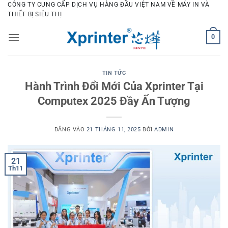
Bỏ
CÔNG TY CUNG CẤP DỊCH VỤ HÀNG ĐẦU VIỆT NAM VỀ MÁY IN VÀ
THIẾT BỊ SIÊU THỊ
qua
nội
0
dung
TIN TỨC
Hành Trình Đổi Mới Của Xprinter Tại
Computex 2025 Đầy Ấn Tượng
ĐĂNG VÀO
21 THÁNG 11, 2025
BỞI
ADMIN
21
Th11