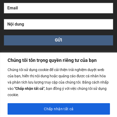
Chúng tôi tôn trọng quyền riêng tư của bạn
Chúng tôi sử dụng cookie để cải thiện trải nghiệm duyệt web
của bạn, hiển thị nội dung hoặc quảng cáo được cá nhân hóa
Công ty TNHH Nam Bình Xương - Số ĐKKD: 0108783483
cấp ngày 14/06/2019 bởi Sở Kế Hoạch và Đầu Tư Tp. Hà
và phân tích lưu lượng truy cập của chúng tôi. Bằng cách nhấp
Nội
vào
"Chấp nhận tất cả"
, bạn đồng ý với việc chúng tôi sử dụng
cookie.
Copyrights @2023 Nam Binh Xuong. All Rights Reserved
Chấp nhận tất cả