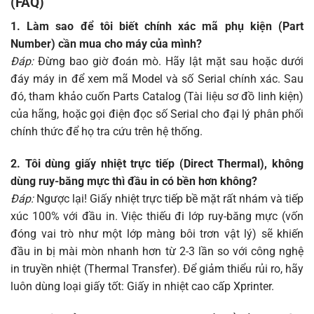
(FAQ)
1. Làm sao để tôi biết chính xác mã phụ kiện (Part
Number) cần mua cho máy của mình?
Đáp:
Đừng bao giờ đoán mò. Hãy lật mặt sau hoặc dưới
đáy máy in để xem mã Model và số Serial chính xác. Sau
đó, tham khảo cuốn Parts Catalog (Tài liệu sơ đồ linh kiện)
của hãng, hoặc gọi điện đọc số Serial cho đại lý phân phối
chính thức để họ tra cứu trên hệ thống.
2. Tôi dùng giấy nhiệt trực tiếp (Direct Thermal), không
dùng ruy-băng mực thì đầu in có bền hơn không?
Đáp:
Ngược lại! Giấy nhiệt trực tiếp bề mặt rất nhám và tiếp
xúc 100% với đầu in. Việc thiếu đi lớp ruy-băng mực (vốn
đóng vai trò như một lớp màng bôi trơn vật lý) sẽ khiến
đầu in bị mài mòn nhanh hơn từ 2-3 lần so với công nghệ
in truyền nhiệt (Thermal Transfer). Để giảm thiểu rủi ro, hãy
luôn dùng loại giấy tốt:
Giấy in nhiệt cao cấp Xprinter
.