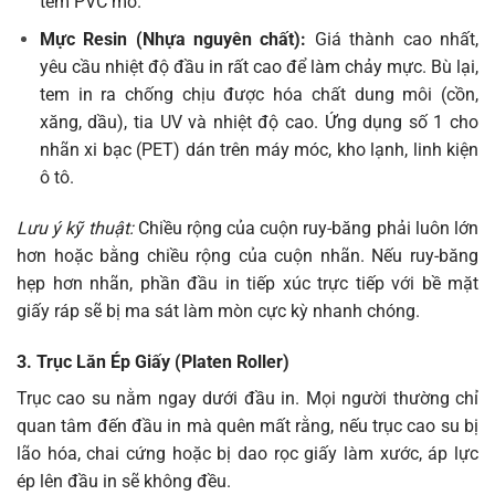
tem PVC mờ.
Mực Resin (Nhựa nguyên chất):
Giá thành cao nhất,
yêu cầu nhiệt độ đầu in rất cao để làm chảy mực. Bù lại,
tem in ra chống chịu được hóa chất dung môi (cồn,
xăng, dầu), tia UV và nhiệt độ cao. Ứng dụng số 1 cho
nhãn xi bạc (PET) dán trên máy móc, kho lạnh, linh kiện
ô tô.
Lưu ý kỹ thuật:
Chiều rộng của cuộn ruy-băng phải luôn lớn
hơn hoặc bằng chiều rộng của cuộn nhãn. Nếu ruy-băng
hẹp hơn nhãn, phần đầu in tiếp xúc trực tiếp với bề mặt
giấy ráp sẽ bị ma sát làm mòn cực kỳ nhanh chóng.
3. Trục Lăn Ép Giấy (Platen Roller)
Trục cao su nằm ngay dưới đầu in. Mọi người thường chỉ
quan tâm đến đầu in mà quên mất rằng, nếu trục cao su bị
lão hóa, chai cứng hoặc bị dao rọc giấy làm xước, áp lực
ép lên đầu in sẽ không đều.