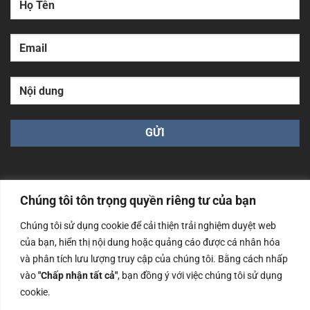
Chúng tôi tôn trọng quyền riêng tư của bạn
Chúng tôi sử dụng cookie để cải thiện trải nghiệm duyệt web
Công ty TNHH Nam Bình Xương - Số ĐKKD: 0108783483
của bạn, hiển thị nội dung hoặc quảng cáo được cá nhân hóa
cấp ngày 14/06/2019 bởi Sở Kế Hoạch và Đầu Tư Tp. Hà
Nội
và phân tích lưu lượng truy cập của chúng tôi. Bằng cách nhấp
vào
"Chấp nhận tất cả"
, bạn đồng ý với việc chúng tôi sử dụng
Copyrights @2023 Nam Binh Xuong. All Rights Reserved
cookie.