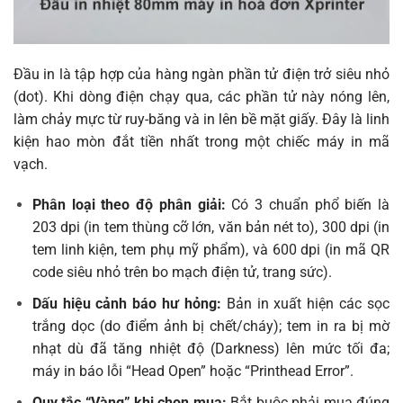
Đầu in là tập hợp của hàng ngàn phần tử điện trở siêu nhỏ
(dot). Khi dòng điện chạy qua, các phần tử này nóng lên,
làm chảy mực từ ruy-băng và in lên bề mặt giấy. Đây là linh
kiện hao mòn đắt tiền nhất trong một chiếc máy in mã
vạch.
Phân loại theo độ phân giải:
Có 3 chuẩn phổ biến là
203 dpi (in tem thùng cỡ lớn, văn bản nét to), 300 dpi (in
tem linh kiện, tem phụ mỹ phẩm), và 600 dpi (in mã QR
code siêu nhỏ trên bo mạch điện tử, trang sức).
Dấu hiệu cảnh báo hư hỏng:
Bản in xuất hiện các sọc
trắng dọc (do điểm ảnh bị chết/cháy); tem in ra bị mờ
nhạt dù đã tăng nhiệt độ (Darkness) lên mức tối đa;
máy in báo lỗi “Head Open” hoặc “Printhead Error”.
Quy tắc “Vàng” khi chọn mua:
Bắt buộc phải mua đúng