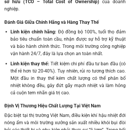
sở hữu (TCO – Total Cost of Ownership)
của doanh
nghiệp.
Đánh Giá Giữa Chính Hãng và Hàng Thay Thế
Linh kiện chính hãng:
Độ đồng bộ 100%, tuổi thọ đảm
bảo tiêu chuẩn toàn cầu, nhận được sự hỗ trợ kỹ thuật
và bảo hành chính thức. Trong môi trường công nghiệp
vận hành 24/7, đây là lựa chọn an toàn nhất.
Linh kiện thay thế:
Tiết kiệm chi phí đầu tư ban đầu (có
thể rẻ hơn từ 20-40%). Tuy nhiên, rủi ro tương thích cao.
Một đầu in thay thế kém chất lượng có thể phân bổ
nhiệt không đều, gây đứt gãy mạch nhiệt và làm hỏng
cả cuộn tem nhãn giá trị cao.
Định Vị Thương Hiệu Chất Lượng Tại Việt Nam
Đặc biệt tại thị trường Việt Nam, điều kiện khí hậu nhiệt đới
nóng ẩm và môi trường xưởng sản xuất nhiều khói bụi đòi
hỏi các thiết bị và phụ kiện phải thực sự “lì lợm”. Trong bối