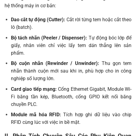
hệ thống máy in cơ bản:
Dao cắt tự động (Cutter):
Cắt rời từng tem hoặc cắt theo
lô (batch).
Bộ tách nhãn (Peeler / Dispenser):
Tự động bóc lớp đế
giấy, nhân viên chỉ việc lấy tem dán thẳng lên sản
phẩm.
Bộ cuộn nhãn (Rewinder / Unwinder):
Thu gọn tem
nhãn thành cuộn mới sau khi in, phù hợp cho in công
nghiệp số lượng lớn.
Card giao tiếp mạng:
Cổng Ethernet Gigabit, Module Wi-
Fi băng tần kép, Bluetooth, cổng GPIO kết nối băng
chuyền PLC.
Module mã hóa RFID:
Tích hợp ghi dữ liệu vào chip
RFID cùng lúc với việc in bề mặt.
II. Phân Tích Chuyên Sâu Các Phụ Kiện Quan