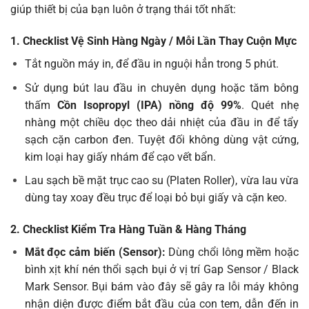
giúp thiết bị của bạn luôn ở trạng thái tốt nhất:
1. Checklist Vệ Sinh Hàng Ngày / Mỗi Lần Thay Cuộn Mực
Tắt nguồn máy in, để đầu in nguội hẳn trong 5 phút.
Sử dụng bút lau đầu in chuyên dụng hoặc tăm bông
thấm
Cồn Isopropyl (IPA) nồng độ 99%
. Quét nhẹ
nhàng một chiều dọc theo dải nhiệt của đầu in để tẩy
sạch cặn carbon đen. Tuyệt đối không dùng vật cứng,
kim loại hay giấy nhám để cạo vết bẩn.
Lau sạch bề mặt trục cao su (Platen Roller), vừa lau vừa
dùng tay xoay đều trục để loại bỏ bụi giấy và cặn keo.
2. Checklist Kiểm Tra Hàng Tuần & Hàng Tháng
Mắt đọc cảm biến (Sensor):
Dùng chổi lông mềm hoặc
bình xịt khí nén thổi sạch bụi ở vị trí Gap Sensor / Black
Mark Sensor. Bụi bám vào đây sẽ gây ra lỗi máy không
nhận diện được điểm bắt đầu của con tem, dẫn đến in