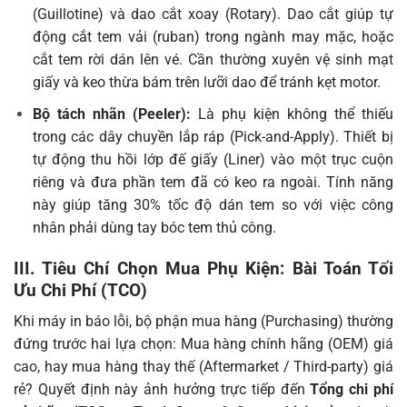
(Guillotine) và dao cắt xoay (Rotary). Dao cắt giúp tự
động cắt tem vải (ruban) trong ngành may mặc, hoặc
cắt tem rời dán lên vé. Cần thường xuyên vệ sinh mạt
giấy và keo thừa bám trên lưỡi dao để tránh kẹt motor.
Bộ tách nhãn (Peeler):
Là phụ kiện không thể thiếu
trong các dây chuyền lắp ráp (Pick-and-Apply). Thiết bị
tự động thu hồi lớp đế giấy (Liner) vào một trục cuộn
riêng và đưa phần tem đã có keo ra ngoài. Tính năng
này giúp tăng 30% tốc độ dán tem so với việc công
nhân phải dùng tay bóc tem thủ công.
III. Tiêu Chí Chọn Mua Phụ Kiện: Bài Toán Tối
Ưu Chi Phí (TCO)
Khi máy in báo lỗi, bộ phận mua hàng (Purchasing) thường
đứng trước hai lựa chọn: Mua hàng chính hãng (OEM) giá
cao, hay mua hàng thay thế (Aftermarket / Third-party) giá
rẻ? Quyết định này ảnh hưởng trực tiếp đến
Tổng chi phí