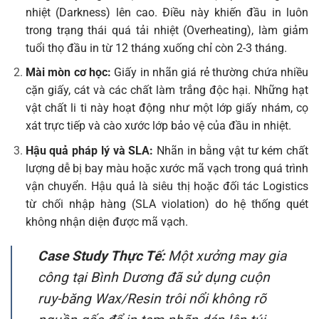
nhiệt (Darkness) lên cao. Điều này khiến đầu in luôn
trong trạng thái quá tải nhiệt (Overheating), làm giảm
tuổi thọ đầu in từ 12 tháng xuống chỉ còn 2-3 tháng.
Mài mòn cơ học:
Giấy in nhãn giá rẻ thường chứa nhiều
cặn giấy, cát và các chất làm trắng độc hại. Những hạt
vật chất li ti này hoạt động như một lớp giấy nhám, cọ
xát trực tiếp và cào xước lớp bảo vệ của đầu in nhiệt.
Hậu quả pháp lý và SLA:
Nhãn in bằng vật tư kém chất
lượng dễ bị bay màu hoặc xước mã vạch trong quá trình
vận chuyển. Hậu quả là siêu thị hoặc đối tác Logistics
từ chối nhập hàng (SLA violation) do hệ thống quét
không nhận diện được mã vạch.
Case Study Thực Tế:
Một xưởng may gia
công tại Bình Dương đã sử dụng cuộn
ruy-băng Wax/Resin trôi nổi không rõ