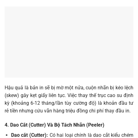
Hậu quả là bản in sẽ bị mờ một nửa, cuộn nhãn bị kéo lệch
(skew) gây kẹt giấy liên tục. Việc thay thế trục cao su định
kỳ (khoảng 6-12 tháng/lần tùy cường độ) là khoản đầu tư
rẻ tiền nhưng cứu vãn hàng triệu đồng chi phí thay đầu in.
4. Dao Cắt (Cutter) Và Bộ Tách Nhãn (Peeler)
Dao cắt (Cutter):
Có hai loại chính là dao cắt kiểu chém