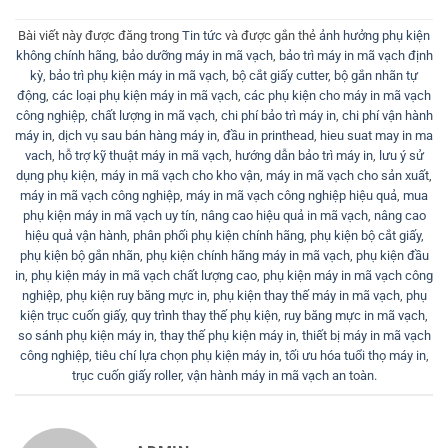
Bài viết này được đăng trong
Tin tức
và được gắn thẻ
ảnh hưởng phụ kiện
không chính hãng
,
bảo dưỡng máy in mã vạch
,
bảo trì máy in mã vạch định
kỳ
,
bảo trì phụ kiện máy in mã vạch
,
bộ cắt giấy cutter
,
bộ gắn nhãn tự
động
,
các loại phụ kiện máy in mã vạch
,
các phụ kiện cho máy in mã vạch
công nghiệp
,
chất lượng in mã vạch
,
chi phí bảo trì máy in
,
chi phí vận hành
máy in
,
dịch vụ sau bán hàng máy in
,
đầu in printhead
,
hieu suat may in ma
vach
,
hỗ trợ kỹ thuật máy in mã vạch
,
hướng dẫn bảo trì máy in
,
lưu ý sử
dụng phụ kiện
,
máy in mã vạch cho kho vận
,
máy in mã vạch cho sản xuất
,
máy in mã vạch công nghiệp
,
máy in mã vạch công nghiệp hiệu quả
,
mua
phụ kiện máy in mã vạch uy tín
,
nâng cao hiệu quả in mã vạch
,
nâng cao
hiệu quả vận hành
,
phân phối phụ kiện chính hãng
,
phụ kiện bộ cắt giấy
,
phụ kiện bộ gắn nhãn
,
phụ kiện chính hãng máy in mã vạch
,
phụ kiện đầu
in
,
phụ kiện máy in mã vạch chất lượng cao
,
phụ kiện máy in mã vạch công
nghiệp
,
phụ kiện ruy băng mực in
,
phụ kiện thay thế máy in mã vạch
,
phụ
kiện trục cuốn giấy
,
quy trình thay thế phụ kiện
,
ruy băng mực in mã vạch
,
so sánh phụ kiện máy in
,
thay thế phụ kiện máy in
,
thiết bị máy in mã vạch
công nghiệp
,
tiêu chí lựa chọn phụ kiện máy in
,
tối ưu hóa tuổi thọ máy in
,
trục cuốn giấy roller
,
vận hành máy in mã vạch an toàn
.