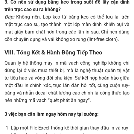
3. Có nên sử dụng băng keo trong suốt để lấy cặn dính
trên trục cao su ra không?
Đáp:
Không nên. Lớp keo từ băng keo có thể lưu lại trên
mặt trục cao su, tạo thành một lớp màn dính khiến bụi và
mạt giấy bám chặt hơn trong các lần in sau. Chỉ nên dùng
cồn chuyên dụng và vải không xơ rụng (lint-free cloth).
VIII. Tổng Kết & Hành Động Tiếp Theo
Quản lý hệ thống máy in mã vạch công nghiệp không chỉ
dừng lại ở việc mua thiết bị, mà là nghệ thuật quản trị vật
tư tiêu hao và vòng đời phụ kiện. Sự kết hợp hoàn hảo giữa
một đầu in chính xác, trục lăn đàn hồi tốt, cùng cuộn ruy-
băng và nhãn decal chất lượng cao chính là công thức tạo
nên những mã vạch “quét phát ăn ngay”.
3 việc bạn cần làm ngay hôm nay tại xưởng:
Lập một File Excel thống kê thời gian thay đầu in và ruy-