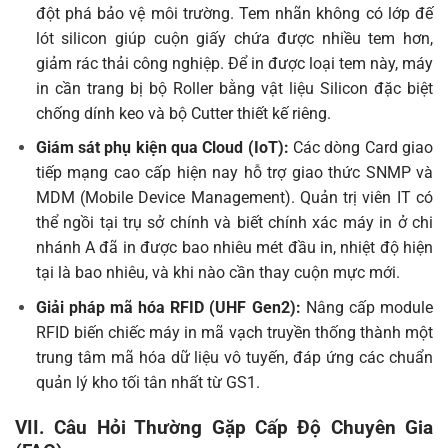
đột phá bảo vệ môi trường. Tem nhãn không có lớp đế
lót silicon giúp cuộn giấy chứa được nhiều tem hơn,
giảm rác thải công nghiệp. Để in được loại tem này, máy
in cần trang bị bộ Roller bằng vật liệu Silicon đặc biệt
chống dính keo và bộ Cutter thiết kế riêng.
Giám sát phụ kiện qua Cloud (IoT):
Các dòng Card giao
tiếp mạng cao cấp hiện nay hỗ trợ giao thức SNMP và
MDM (Mobile Device Management). Quản trị viên IT có
thể ngồi tại trụ sở chính và biết chính xác máy in ở chi
nhánh A đã in được bao nhiêu mét đầu in, nhiệt độ hiện
tại là bao nhiêu, và khi nào cần thay cuộn mực mới.
Giải pháp mã hóa RFID (UHF Gen2):
Nâng cấp module
RFID biến chiếc máy in mã vạch truyền thống thành một
trung tâm mã hóa dữ liệu vô tuyến, đáp ứng các chuẩn
quản lý kho tối tân nhất từ GS1.
VII. Câu Hỏi Thường Gặp Cấp Độ Chuyên Gia