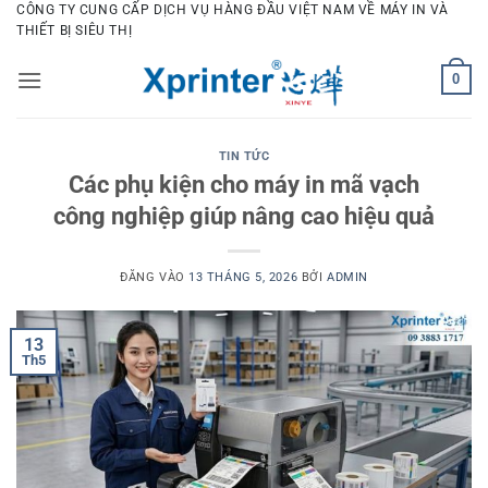
Bỏ
CÔNG TY CUNG CẤP DỊCH VỤ HÀNG ĐẦU VIỆT NAM VỀ MÁY IN VÀ
THIẾT BỊ SIÊU THỊ
qua
nội
0
dung
TIN TỨC
Các phụ kiện cho máy in mã vạch
công nghiệp giúp nâng cao hiệu quả
ĐĂNG VÀO
13 THÁNG 5, 2026
BỞI
ADMIN
13
Th5