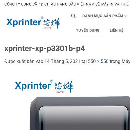
Bỏ
CÔNG TY CUNG CẤP DỊCH VỤ HÀNG ĐẦU VIỆT NAM VỀ MÁY IN VÀ THIẾT 
qua
DANH MỤC SẢN PHẨM
nội
dung
TUYỂN DỤNG
LIÊN HỆ
xprinter-xp-p3301b-p4
Được xuất bản vào
14 Tháng 5, 2021
tại
550 × 550
trong
Máy