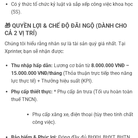
Có ý thức tổ chức kỷ luật và sắp xếp công việc khoa học
(5S).
🎁 QUYỀN LỢI & CHẾ ĐỘ ĐÃI NGỘ (DÀNH CHO
CẢ 2 VỊ TRÍ)
Chúng tôi hiểu rằng nhân sự là tài sản quý giá nhất. Tại
Xprinter, bạn sẽ nhận được:
Thu nhập hấp dẫn:
Lương cơ bản từ
8
.000.000 VNĐ –
15.000.000 VNĐ/tháng
(Thỏa thuận trực tiếp theo năng
lực thực tế) + Thưởng hiệu suất (KPI).
Phụ cấp thiết thực:
* Phụ cấp ăn trưa (Tối ưu hoàn toàn
thuế TNCN).
Phụ cấp xăng xe, điện thoại (tùy theo tính chất
công việc).
Bảo hiểm & Phúc lợi:
Đóng đầy đủ BHXH, BHYT, BHTN