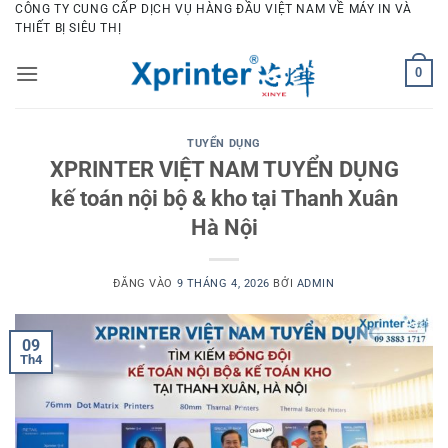
Bỏ
CÔNG TY CUNG CẤP DỊCH VỤ HÀNG ĐẦU VIỆT NAM VỀ MÁY IN VÀ
THIẾT BỊ SIÊU THỊ
qua
nội
0
dung
TUYỂN DỤNG
XPRINTER VIỆT NAM TUYỂN DỤNG
kế toán nội bộ & kho tại Thanh Xuân
Hà Nội
ĐĂNG VÀO
9 THÁNG 4, 2026
BỞI
ADMIN
09
Th4