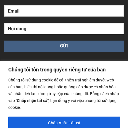
Chúng tôi tôn trọng quyền riêng tư của bạn
Chúng tôi sử dụng cookie để cải thiện trải nghiệm duyệt web
Công ty TNHH Nam Bình Xương - Số ĐKKD: 0108783483
của bạn, hiển thị nội dung hoặc quảng cáo được cá nhân hóa
cấp ngày 14/06/2019 bởi Sở Kế Hoạch và Đầu Tư Tp. Hà
và phân tích lưu lượng truy cập của chúng tôi. Bằng cách nhấp
Nội
vào
"Chấp nhận tất cả"
, bạn đồng ý với việc chúng tôi sử dụng
Copyrights @2023 Nam Binh Xuong. All Rights Reserved
cookie.
Chấp nhận tất cả