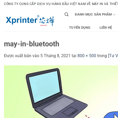
Bỏ
CÔNG TY CUNG CẤP DỊCH VỤ HÀNG ĐẦU VIỆT NAM VỀ MÁY IN VÀ THIẾT 
qua
DANH MỤC SẢN PHẨM
nội
dung
TUYỂN DỤNG
LIÊN HỆ
may-in-bluetooth
Được xuất bản vào
5 Tháng 8, 2021
tại
800 × 500
trong
[Tư V