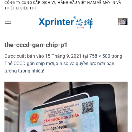
Bỏ
CÔNG TY CUNG CẤP DỊCH VỤ HÀNG ĐẦU VIỆT NAM VỀ MÁY IN VÀ
THIẾT BỊ SIÊU THỊ
qua
nội
dung
the-cccd-gan-chip-p1
Được xuất bản vào
15 Tháng 9, 2021
tại
758 × 500
trong
Thẻ CCCD gắn chip mới, xịn sò và quyền lực hơn bạn
tưởng tượng nhiều!