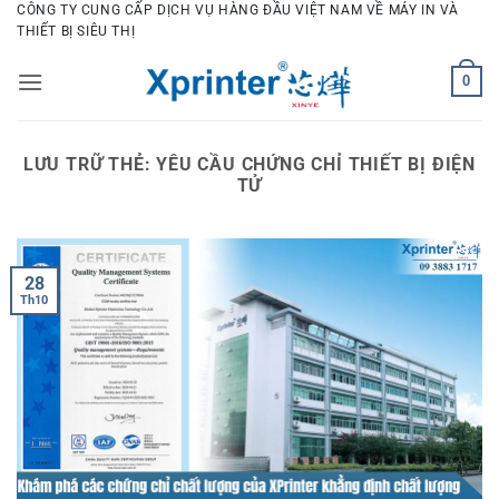
Bỏ
CÔNG TY CUNG CẤP DỊCH VỤ HÀNG ĐẦU VIỆT NAM VỀ MÁY IN VÀ
THIẾT BỊ SIÊU THỊ
qua
nội
0
dung
LƯU TRỮ THẺ:
YÊU CẦU CHỨNG CHỈ THIẾT BỊ ĐIỆN
TỬ
28
Th10