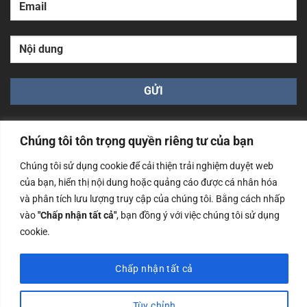
Chúng tôi tôn trọng quyền riêng tư của bạn
Chúng tôi sử dụng cookie để cải thiện trải nghiệm duyệt web
của bạn, hiển thị nội dung hoặc quảng cáo được cá nhân hóa
Công ty TNHH Nam Bình Xương - Số ĐKKD: 0108783483
và phân tích lưu lượng truy cập của chúng tôi. Bằng cách nhấp
cấp ngày 14/06/2019 bởi Sở Kế Hoạch và Đầu Tư Tp. Hà
Nội
vào
"Chấp nhận tất cả"
, bạn đồng ý với việc chúng tôi sử dụng
cookie.
Copyrights @2023 Nam Binh Xuong. All Rights Reserved
Chấp nhận tất cả
Tùy chỉnh