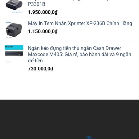
P3301B
1.950.000,0
₫
Máy In Tem Nhãn Xprinter XP-236B Chính Hãng
1.150.000,0
₫
Ngăn kéo đựng tiền thu ngân Cash Drawer
Maxcode M405: Giá rẻ, bảo hành dài và 9 ngăn
để tiền
730.000,0
₫