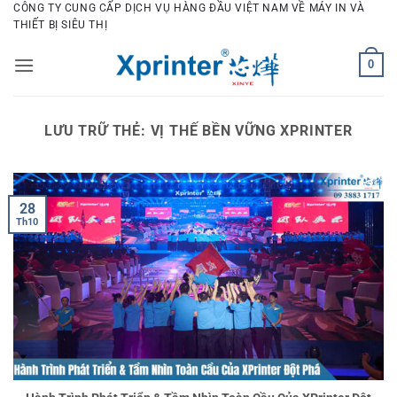
Bỏ
CÔNG TY CUNG CẤP DỊCH VỤ HÀNG ĐẦU VIỆT NAM VỀ MÁY IN VÀ
THIẾT BỊ SIÊU THỊ
qua
nội
0
dung
LƯU TRỮ THẺ:
VỊ THẾ BỀN VỮNG XPRINTER
28
Th10