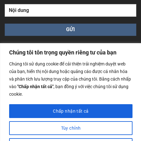
Chúng tôi tôn trọng quyền riêng tư của bạn
Chúng tôi sử dụng cookie để cải thiện trải nghiệm duyệt web
của bạn, hiển thị nội dung hoặc quảng cáo được cá nhân hóa
Công ty TNHH Nam Bình Xương - Số ĐKKD: 0108783483
và phân tích lưu lượng truy cập của chúng tôi. Bằng cách nhấp
cấp ngày 14/06/2019 bởi Sở Kế Hoạch và Đầu Tư Tp. Hà
Nội
vào
"Chấp nhận tất cả"
, bạn đồng ý với việc chúng tôi sử dụng
cookie.
Copyrights @2023 Nam Binh Xuong. All Rights Reserved
Chấp nhận tất cả
Tùy chỉnh