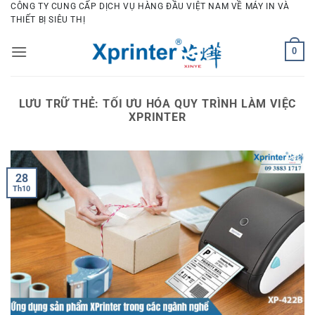
Bỏ
CÔNG TY CUNG CẤP DỊCH VỤ HÀNG ĐẦU VIỆT NAM VỀ MÁY IN VÀ
THIẾT BỊ SIÊU THỊ
qua
nội
0
dung
LƯU TRỮ THẺ:
TỐI ƯU HÓA QUY TRÌNH LÀM VIỆC
XPRINTER
28
Th10