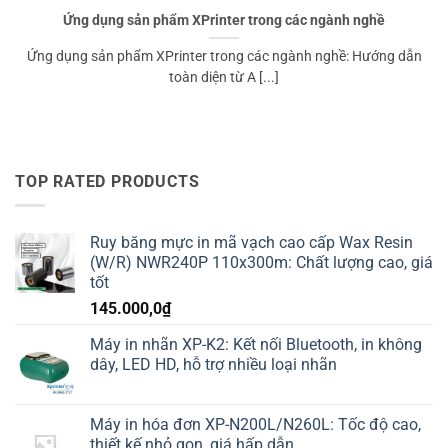
Ứng dụng sản phẩm XPrinter trong các ngành nghề
Ứng dụng sản phẩm XPrinter trong các ngành nghề: Hướng dẫn
toàn diện từ A [...]
TOP RATED PRODUCTS
Ruy băng mực in mã vạch cao cấp Wax Resin
(W/R) NWR240P 110x300m: Chất lượng cao, giá
tốt
145.000,0
₫
Máy in nhãn XP-K2: Kết nối Bluetooth, in không
dây, LED HD, hỗ trợ nhiều loại nhãn
Máy in hóa đơn XP-N200L/N260L: Tốc độ cao,
thiết kế nhỏ gọn, giá hấp dẫn