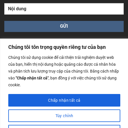
Chúng tôi tôn trọng quyền riêng tư của bạn
Chúng tôi sử dụng cookie để cải thiện trải nghiệm duyệt web
của bạn, hiển thị nội dung hoặc quảng cáo được cá nhân hóa
Công ty TNHH Nam Bình Xương - Số ĐKKD: 0108783483
và phân tích lưu lượng truy cập của chúng tôi. Bằng cách nhấp
cấp ngày 14/06/2019 bởi Sở Kế Hoạch và Đầu Tư Tp. Hà
Nội
vào
"Chấp nhận tất cả"
, bạn đồng ý với việc chúng tôi sử dụng
cookie.
Copyrights @2023 Nam Binh Xuong. All Rights Reserved
Chấp nhận tất cả
Tùy chỉnh