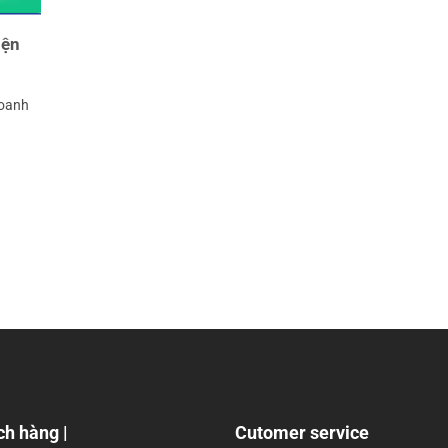
iện
doanh
ch hàng |
Cutomer service