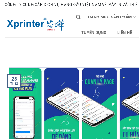
Bỏ
CÔNG TY CUNG CẤP DỊCH VỤ HÀNG ĐẦU VIỆT NAM VỀ MÁY IN VÀ THIẾT 
qua
DANH MỤC SẢN PHẨM
nội
dung
TUYỂN DỤNG
LIÊN HỆ
28
Th12