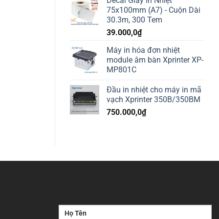
Decal Giấy In Nhiệt
75x100mm (A7) - Cuộn Dài
30.3m, 300 Tem
39.000,0
₫
Máy in hóa đơn nhiệt
module âm bàn Xprinter XP-
MP801C
Đầu in nhiệt cho máy in mã
vạch Xprinter 350B/350BM
750.000,0
₫