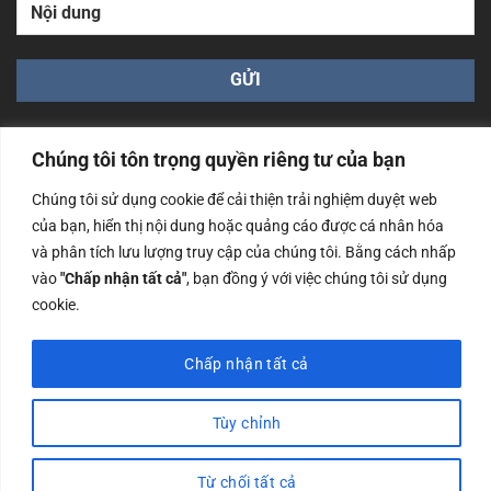
Chúng tôi tôn trọng quyền riêng tư của bạn
Chúng tôi sử dụng cookie để cải thiện trải nghiệm duyệt web
của bạn, hiển thị nội dung hoặc quảng cáo được cá nhân hóa
Công ty TNHH Nam Bình Xương - Số ĐKKD: 0108783483
và phân tích lưu lượng truy cập của chúng tôi. Bằng cách nhấp
cấp ngày 14/06/2019 bởi Sở Kế Hoạch và Đầu Tư Tp. Hà
Nội
vào
"Chấp nhận tất cả"
, bạn đồng ý với việc chúng tôi sử dụng
cookie.
Copyrights @2023 Nam Binh Xuong. All Rights Reserved
Chấp nhận tất cả
Tùy chỉnh
Từ chối tất cả