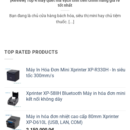
[Review] Top 4 máy quét mã vạch tính tiền chính hãng giá rẻ
tốt nhất
Bạn đang là chủ cửa hàng bách hóa, siêu thị mini hay chủ tiệm
thuốc. [...]
TOP RATED PRODUCTS
Máy In Hóa Đơn Mini Xprinter XP-R330H - In siêu
tốc 300mm/s
Xprinter XP-58IIH Bluetooth Máy in hóa đơn mini
kết nối không dây
Máy in hóa đơn nhiệt cao cấp 80mm Xprinter
XP-D610L (USB, LAN, COM)
2.150.000,0
₫