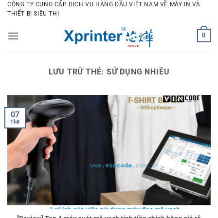
Bỏ
CÔNG TY CUNG CẤP DỊCH VỤ HÀNG ĐẦU VIỆT NAM VỀ MÁY IN VÀ
THIẾT BỊ SIÊU THỊ
qua
nội
0
dung
LƯU TRỮ THẺ:
SỬ DỤNG NHIỀU
07
Th8