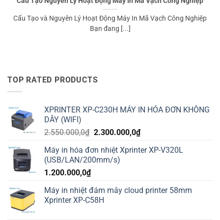
Cấu Tạo Nguyên Lý Hoạt Động Máy In Mã Vạch Công Nghiệp
Cấu Tạo và Nguyên Lý Hoạt Động Máy In Mã Vạch Công Nghiệp
Bạn đang [...]
TOP RATED PRODUCTS
XPRINTER XP-C230H MÁY IN HÓA ĐƠN KHÔNG
DÂY (WIFI)
Giá
Giá
2.550.000,0
₫
2.300.000,0
₫
gốc
hiện
Máy in hóa đơn nhiệt Xprinter XP-V320L
là:
tại
(USB/LAN/200mm/s)
2.550.000,0₫.
là:
1.200.000,0
₫
2.300.000,0₫.
Máy in nhiệt đám mây cloud printer 58mm
Xprinter XP-C58H