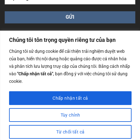
Chúng tôi tôn trọng quyền riêng tư của bạn
Chúng tôi sử dụng cookie để cải thiện trải nghiệm duyệt web
của bạn, hiển thị nội dung hoặc quảng cáo được cá nhân hóa
Công ty TNHH Nam Bình Xương - Số ĐKKD: 0108783483
và phân tích lưu lượng truy cập của chúng tôi. Bằng cách nhấp
cấp ngày 14/06/2019 bởi Sở Kế Hoạch và Đầu Tư Tp. Hà
Nội
vào
"Chấp nhận tất cả"
, bạn đồng ý với việc chúng tôi sử dụng
cookie.
Copyrights @2023 Nam Binh Xuong. All Rights Reserved
Chấp nhận tất cả
Tùy chỉnh
Từ chối tất cả