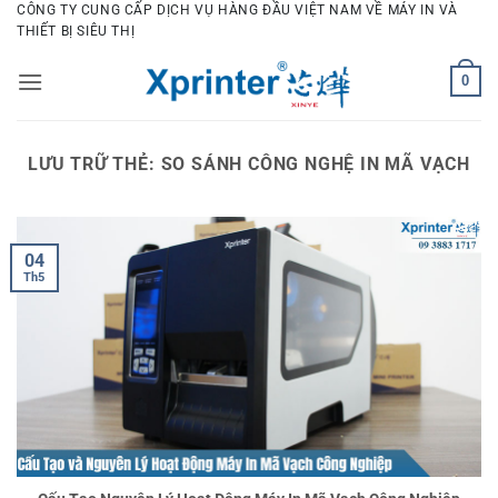
Bỏ
CÔNG TY CUNG CẤP DỊCH VỤ HÀNG ĐẦU VIỆT NAM VỀ MÁY IN VÀ
THIẾT BỊ SIÊU THỊ
qua
nội
0
dung
LƯU TRỮ THẺ:
SO SÁNH CÔNG NGHỆ IN MÃ VẠCH
04
Th5