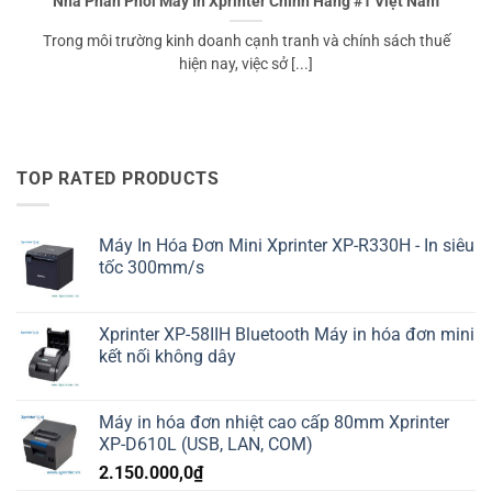
Nhà Phân Phối Máy In Xprinter Chính Hãng #1 Việt Nam
Trong môi trường kinh doanh cạnh tranh và chính sách thuế
hiện nay, việc sở [...]
TOP RATED PRODUCTS
Máy In Hóa Đơn Mini Xprinter XP-R330H - In siêu
tốc 300mm/s
Xprinter XP-58IIH Bluetooth Máy in hóa đơn mini
kết nối không dây
Máy in hóa đơn nhiệt cao cấp 80mm Xprinter
XP-D610L (USB, LAN, COM)
2.150.000,0
₫