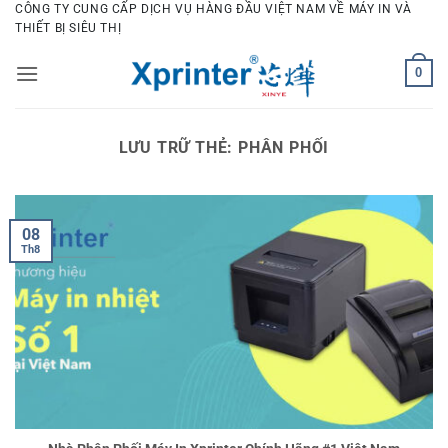
Bỏ
CÔNG TY CUNG CẤP DỊCH VỤ HÀNG ĐẦU VIỆT NAM VỀ MÁY IN VÀ
THIẾT BỊ SIÊU THỊ
qua
nội
0
dung
LƯU TRỮ THẺ:
PHÂN PHỐI
08
Th8