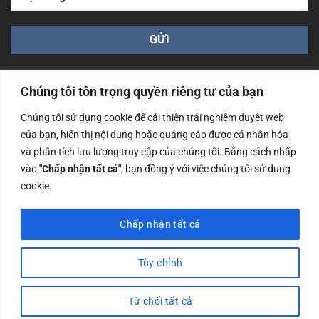
Chúng tôi tôn trọng quyền riêng tư của bạn
Chúng tôi sử dụng cookie để cải thiện trải nghiệm duyệt web
của bạn, hiển thị nội dung hoặc quảng cáo được cá nhân hóa
Công ty TNHH Nam Bình Xương - Số ĐKKD: 0108783483
và phân tích lưu lượng truy cập của chúng tôi. Bằng cách nhấp
cấp ngày 14/06/2019 bởi Sở Kế Hoạch và Đầu Tư Tp. Hà
Nội
vào
"Chấp nhận tất cả"
, bạn đồng ý với việc chúng tôi sử dụng
cookie.
Copyrights @2023 Nam Binh Xuong. All Rights Reserved
Chấp nhận tất cả
Tùy chỉnh
Từ chối tất cả