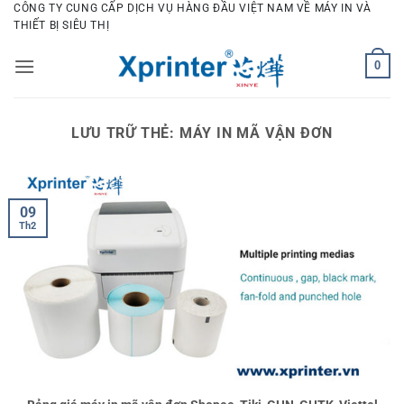
Bỏ
CÔNG TY CUNG CẤP DỊCH VỤ HÀNG ĐẦU VIỆT NAM VỀ MÁY IN VÀ
THIẾT BỊ SIÊU THỊ
qua
nội
0
dung
LƯU TRỮ THẺ:
MÁY IN MÃ VẬN ĐƠN
09
Th2