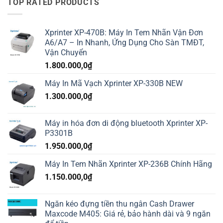
TOP RATED PRODUCTS
Xprinter XP-470B: Máy In Tem Nhãn Vận Đơn
A6/A7 – In Nhanh, Ứng Dụng Cho Sàn TMĐT,
Vận Chuyển
1.800.000,0
₫
Máy In Mã Vạch Xprinter XP-330B NEW
1.300.000,0
₫
Máy in hóa đơn di động bluetooth Xprinter XP-
P3301B
1.950.000,0
₫
Máy In Tem Nhãn Xprinter XP-236B Chính Hãng
1.150.000,0
₫
Ngăn kéo đựng tiền thu ngân Cash Drawer
Maxcode M405: Giá rẻ, bảo hành dài và 9 ngăn