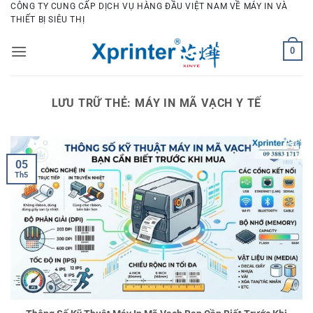
Bỏ
CÔNG TY CUNG CẤP DỊCH VỤ HÀNG ĐẦU VIỆT NAM VỀ MÁY IN VÀ
THIẾT BỊ SIÊU THỊ
qua
nội
0
dung
LƯU TRỮ THẺ:
MÁY IN MÃ VẠCH Y TẾ
05
Th5