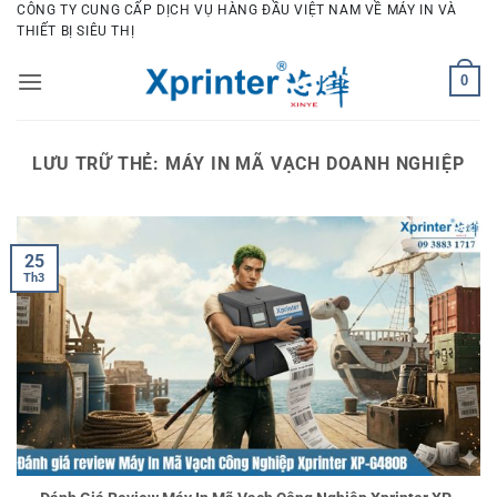
Bỏ
CÔNG TY CUNG CẤP DỊCH VỤ HÀNG ĐẦU VIỆT NAM VỀ MÁY IN VÀ
THIẾT BỊ SIÊU THỊ
qua
nội
0
dung
LƯU TRỮ THẺ:
MÁY IN MÃ VẠCH DOANH NGHIỆP
25
Th3