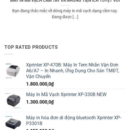
MÁY IN MÃ VẠCH CẦM TAY VÀ NHỮNG TIỆN ÍCH TUYỆT VỜI
Bạn đang thắc mắc về dòng máy in mã vạch dạng cầm tay.
Đang được [...]
TOP RATED PRODUCTS
Xprinter XP-470B: Máy In Tem Nhãn Vận Đơn
A6/A7 – In Nhanh, Ứng Dụng Cho Sàn TMĐT,
Vận Chuyển
1.800.000,0
₫
Máy In Mã Vạch Xprinter XP-330B NEW
1.300.000,0
₫
Máy in hóa đơn di động bluetooth Xprinter XP-
P3301B