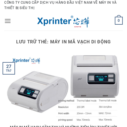
Bỏ
CÔNG TY CUNG CẤP DỊCH VỤ HÀNG ĐẦU VIỆT NAM VỀ MÁY IN VÀ
THIẾT BỊ SIÊU THỊ
qua
nội
0
dung
LƯU TRỮ THẺ:
MÁY IN MÃ VẠCH DI ĐỘNG
27
Th7