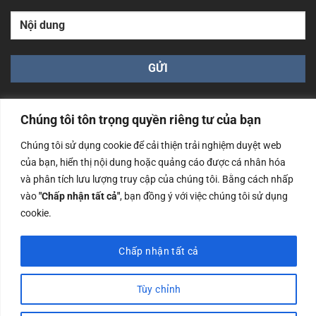
Chúng tôi tôn trọng quyền riêng tư của bạn
Chúng tôi sử dụng cookie để cải thiện trải nghiệm duyệt web
của bạn, hiển thị nội dung hoặc quảng cáo được cá nhân hóa
Công ty TNHH Nam Bình Xương - Số ĐKKD: 0108783483
và phân tích lưu lượng truy cập của chúng tôi. Bằng cách nhấp
cấp ngày 14/06/2019 bởi Sở Kế Hoạch và Đầu Tư Tp. Hà
Nội
vào
"Chấp nhận tất cả"
, bạn đồng ý với việc chúng tôi sử dụng
cookie.
Copyrights @2023 Nam Binh Xuong. All Rights Reserved
Chấp nhận tất cả
Tùy chỉnh