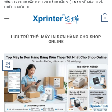
Bỏ
CÔNG TY CUNG CẤP DỊCH VỤ HÀNG ĐẦU VIỆT NAM VỀ MÁY IN VÀ
THIẾT BỊ SIÊU THỊ
qua
nội
0
dung
LƯU TRỮ THẺ:
MÁY IN ĐƠN HÀNG CHO SHOP
ONLINE
24
Th4