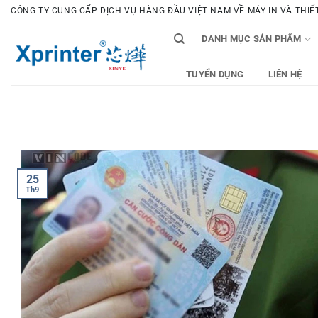
Bỏ
CÔNG TY CUNG CẤP DỊCH VỤ HÀNG ĐẦU VIỆT NAM VỀ MÁY IN VÀ THIẾT 
qua
DANH MỤC SẢN PHẨM
nội
dung
TUYỂN DỤNG
LIÊN HỆ
25
Th9