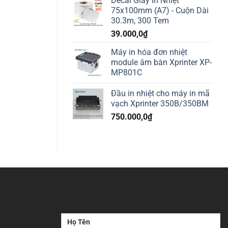
Decal Giấy In Nhiệt
75x100mm (A7) - Cuộn Dài
30.3m, 300 Tem
39.000,0
₫
Máy in hóa đơn nhiệt
module âm bàn Xprinter XP-
MP801C
Đầu in nhiệt cho máy in mã
vạch Xprinter 350B/350BM
750.000,0
₫