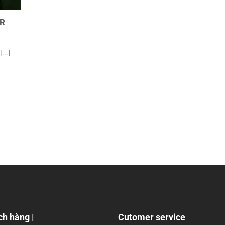
QR
...]
ch hàng |
Cutomer service