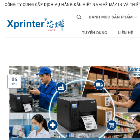
Bỏ
CÔNG TY CUNG CẤP DỊCH VỤ HÀNG ĐẦU VIỆT NAM VỀ MÁY IN VÀ THIẾT 
qua
DANH MỤC SẢN PHẨM
nội
dung
TUYỂN DỤNG
LIÊN HỆ
06
Th5