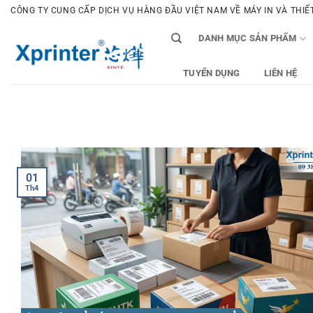
Bỏ
CÔNG TY CUNG CẤP DỊCH VỤ HÀNG ĐẦU VIỆT NAM VỀ MÁY IN VÀ THIẾT 
qua
DANH MỤC SẢN PHẨM
nội
dung
TUYỂN DỤNG
LIÊN HỆ
01
Th4