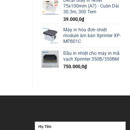
Decal Giấy In Nhiệt
75x100mm (A7) - Cuộn Dài
30.3m, 300 Tem
39.000,0
₫
Máy in hóa đơn nhiệt
module âm bàn Xprinter XP-
MP801C
Đầu in nhiệt cho máy in mã
vạch Xprinter 350B/350BM
750.000,0
₫