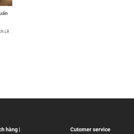
huẩn
ch Lề
ch hàng |
Cutomer service