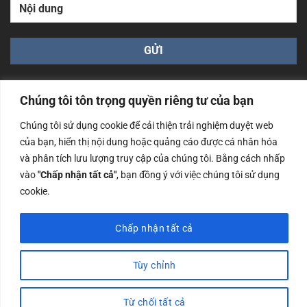
Chúng tôi tôn trọng quyền riêng tư của bạn
Chúng tôi sử dụng cookie để cải thiện trải nghiệm duyệt web
của bạn, hiển thị nội dung hoặc quảng cáo được cá nhân hóa
Công ty TNHH Nam Bình Xương - Số ĐKKD: 0108783483
và phân tích lưu lượng truy cập của chúng tôi. Bằng cách nhấp
cấp ngày 14/06/2019 bởi Sở Kế Hoạch và Đầu Tư Tp. Hà
Nội
vào
"Chấp nhận tất cả"
, bạn đồng ý với việc chúng tôi sử dụng
cookie.
Copyrights @2023 Nam Binh Xuong. All Rights Reserved
Chấp nhận tất cả
Tùy chỉnh
Từ chối tất cả