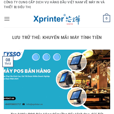
Bỏ
CÔNG TY CUNG CẤP DỊCH VỤ HÀNG ĐẦU VIỆT NAM VỀ MÁY IN VÀ
THIẾT BỊ SIÊU THỊ
qua
nội
0
dung
LƯU TRỮ THẺ:
KHUYẾN MÃI MÁY TÍNH TIỀN
08
Th12