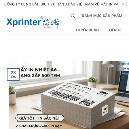
Bỏ
CÔNG TY CUNG CẤP DỊCH VỤ HÀNG ĐẦU VIỆT NAM VỀ MÁY IN VÀ THIẾT 
qua
DANH MỤC SẢN PHẨM
nội
dung
TUYỂN DỤNG
LIÊN HỆ
28
Th5