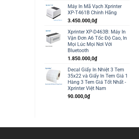
Máy In Mã Vạch Xprinter
XP-T461B Chính Hãng
3.450.000,0
₫
Xprinter XP-D463B: Máy In
Vận Đơn A6 Tốc Độ Cao, In
Mọi Lúc Mọi Nơi Với
Bluetooth
1.850.000,0
₫
Decal Giấy In Nhiệt 3 Tem
35x22 và Giấy In Tem Giá 1
Hàng 3 Tem Giá Tốt Nhất -
Xprinter Việt Nam
90.000,0
₫