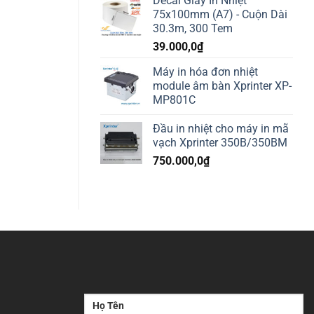
Decal Giấy In Nhiệt
75x100mm (A7) - Cuộn Dài
30.3m, 300 Tem
39.000,0
₫
Máy in hóa đơn nhiệt
module âm bàn Xprinter XP-
MP801C
Đầu in nhiệt cho máy in mã
vạch Xprinter 350B/350BM
750.000,0
₫