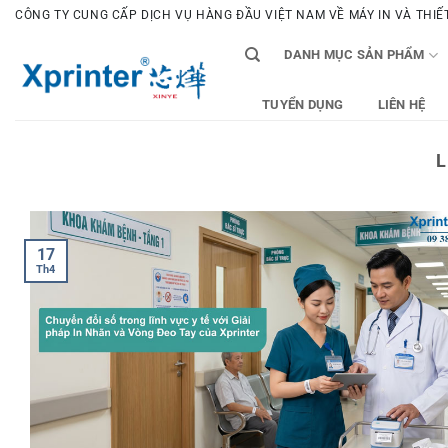
Bỏ
CÔNG TY CUNG CẤP DỊCH VỤ HÀNG ĐẦU VIỆT NAM VỀ MÁY IN VÀ THIẾT 
qua
DANH MỤC SẢN PHẨM
nội
dung
TUYỂN DỤNG
LIÊN HỆ
L
17
Th4