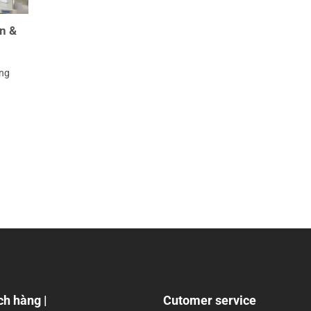
ện &
òng
ch hàng |
Cutomer service