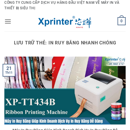
Bỏ
CÔNG TY CUNG CẤP DỊCH VỤ HÀNG ĐẦU VIỆT NAM VỀ MÁY IN VÀ
THIẾT BỊ SIÊU THỊ
qua
nội
0
dung
LƯU TRỮ THẺ:
IN RUY BĂNG NHANH CHÓNG
21
Th11