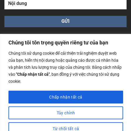
Chúng tôi tôn trọng quyền riêng tư của bạn
Chúng tôi sử dụng cookie để cải thiện trải nghiệm duyệt web
của bạn, hiển thị nội dung hoặc quảng cáo được cá nhân hóa
Công ty TNHH Nam Bình Xương - Số ĐKKD: 0108783483
và phân tích lưu lượng truy cập của chúng tôi. Bằng cách nhấp
cấp ngày 14/06/2019 bởi Sở Kế Hoạch và Đầu Tư Tp. Hà
Nội
vào
"Chấp nhận tất cả"
, bạn đồng ý với việc chúng tôi sử dụng
cookie.
Copyrights @2023 Nam Binh Xuong. All Rights Reserved
Chấp nhận tất cả
Tùy chỉnh
Từ chối tất cả