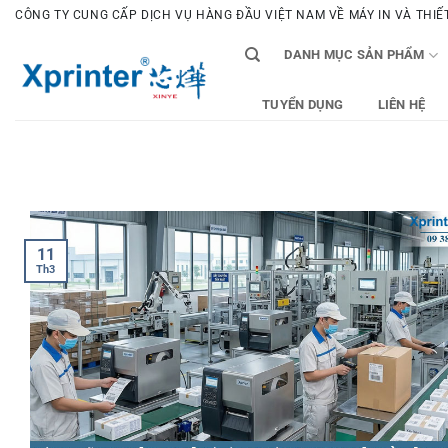
Bỏ
CÔNG TY CUNG CẤP DỊCH VỤ HÀNG ĐẦU VIỆT NAM VỀ MÁY IN VÀ THIẾT 
qua
DANH MỤC SẢN PHẨM
nội
dung
TUYỂN DỤNG
LIÊN HỆ
11
Th3