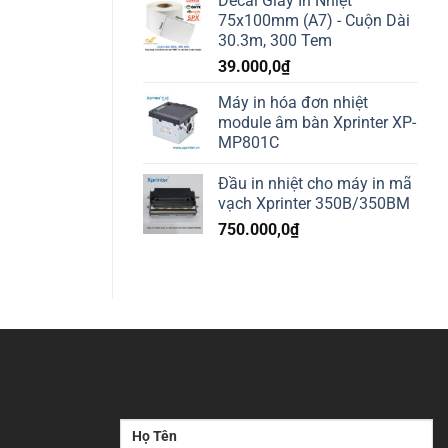
Decal Giấy In Nhiệt
75x100mm (A7) - Cuộn Dài
30.3m, 300 Tem
39.000,0
₫
Máy in hóa đơn nhiệt
module âm bàn Xprinter XP-
MP801C
Đầu in nhiệt cho máy in mã
vạch Xprinter 350B/350BM
750.000,0
₫