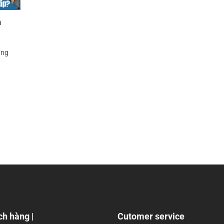
h
âng
ch hàng |
Cutomer service