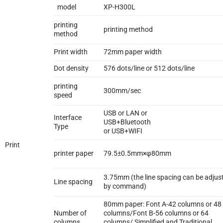
model
XP-H300L
printing
printing method
method
Print width
72mm paper width
Dot density
576 dots/line or 512 dots/line
printing
300mm/sec
speed
USB or LAN or
Interface
USB+Bluetooth
Type
or USB+WIFI
Print
printer paper
79.5±0.5mm×φ80mm
3.75mm (the line spacing can be adjus
Line spacing
by command)
80mm paper: Font A-42 columns or 48
Number of
columns/Font B-56 ​​columns or 64
columns
columns/ Simplified and Traditional