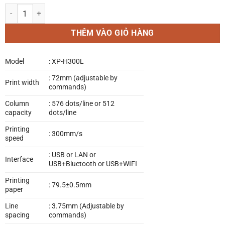
Máy in nhiệt 80mm chính hãng đèn báo chuông báo lớn Xprinter XP-
THÊM VÀO GIỎ HÀNG
Model
: XP-H300L
: 72mm (adjustable by
Print width
commands)
Column
: 576 dots/line or 512
capacity
dots/line
Printing
: 300mm/s
speed
: USB or LAN or
Interface
USB+Bluetooth or USB+WIFI
Printing
: 79.5±0.5mm
paper
Line
: 3.75mm (Adjustable by
spacing
commands)