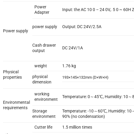
Power
Input: the AC 10 0 – 24 0V,. 5 0 ~ 60H 
Adapter
power supply
Output: DC 24V/2.5A
Power supply
Cash drawer
DC 24V/1A
output
weight
1.76 kg
Physical
physical
properties
193×145×132mm (D×W×H)
dimension
working
Temperature: 0～45℃, Humidity: 10～
environment
Environmental
requirements
Storage
Temperature: -10～60℃, Humidity: 10
environment
90% (no condensation)
Cutter life
1.5 million times