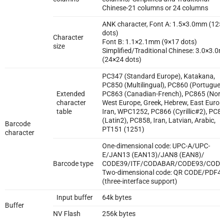
Chinese-21 columns or 24 columns
ANK character, Font A: 1.5×3.0mm (1
dots)
Character
Font B: 1.1×2.1mm (9×17 dots)
size
Simplified/Traditional Chinese: 3.0×3
(24×24 dots)
PC347 (Standard Europe), Katakana,
PC850 (Multilingual), PC860 (Portugue
Extended
PC863 (Canadian-French), PC865 (Nor
character
West Europe, Greek, Hebrew, East Euro
table
Iran, WPC1252, PC866 (Cyrillic#2), PC
(Latin2), PC858, Iran, Latvian, Arabic,
Barcode
PT151 (1251)
character
One-dimensional code: UPC-A/UPC-
E/JAN13 (EAN13)/JAN8 (EAN8)/
Barcode type
CODE39/ITF/CODABAR/CODE93/COD
Two-dimensional code: QR CODE/PDF
(three-interface support)
Input buffer
64k bytes
Buffer
NV Flash
256k bytes