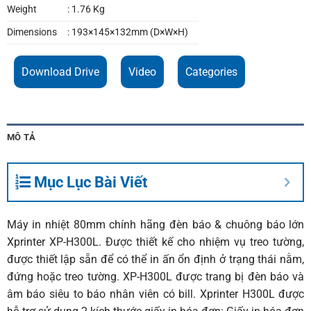
Weight
: 1.76 Kg
Dimensions
: 193×145×132mm (D×W×H)
Download Drive
Video
Categories
MÔ TẢ
Mục Lục Bài Viết
Máy in nhiệt 80mm chính hãng đèn báo & chuông báo lớn
Xprinter XP-H300L
. Được thiết kế cho nhiệm vụ treo tường,
được thiết lập sẵn để có thể in ấn ổn định ở trạng thái nằm,
đứng hoặc treo tường. XP-H300L được trang bị đèn báo và
âm báo siêu to báo nhân viên có bill. Xprinter H300L được