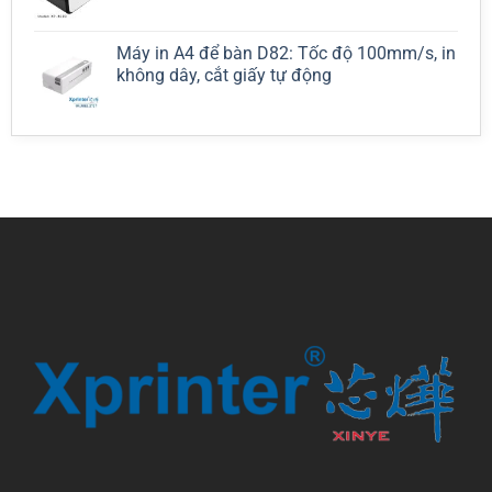
Máy in A4 để bàn D82: Tốc độ 100mm/s, in
không dây, cắt giấy tự động