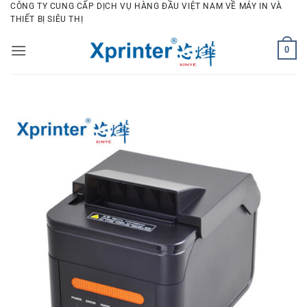
Bỏ
CÔNG TY CUNG CẤP DỊCH VỤ HÀNG ĐẦU VIỆT NAM VỀ MÁY IN VÀ
THIẾT BỊ SIÊU THỊ
qua
nội
0
dung