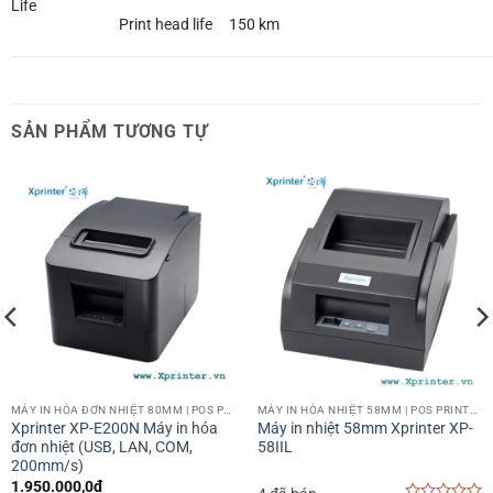
Life
Print head life
150 km
SẢN PHẨM TƯƠNG TỰ
MÁY IN HÓA ĐƠN NHIỆT 80MM | POS PRINTER 80MM
MÁY IN HÓA NHIỆT 58MM | POS PRINTER 58MM
Xprinter XP-E200N Máy in hóa
Máy in nhiệt 58mm Xprinter XP-
đơn nhiệt (USB, LAN, COM,
58IIL
200mm/s)
1.950.000,0
₫