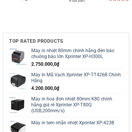
4 đã bán
0
000,0₫.
out
of
5
TOP RATED PRODUCTS
Máy in nhiệt 80mm chính hãng đèn báo
chuông báo lớn Xprinter XP-H300L
2.750.000,0
₫
Máy In Mã Vạch Xprinter XP-TT426B Chính
Hãng
4.200.000,0
₫
Máy in hoá đơn nhiệt 80mm K80 chính
hãng giá rẻ Xprinter XP-T80Q
(USB,200mm/s)
Máy in tem nhãn nhiệt Xprinter XP-423B