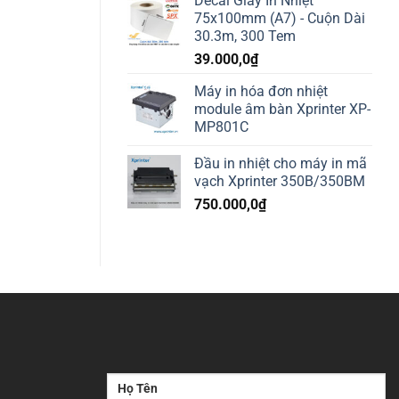
Decal Giấy In Nhiệt
75x100mm (A7) - Cuộn Dài
30.3m, 300 Tem
39.000,0
₫
Máy in hóa đơn nhiệt
module âm bàn Xprinter XP-
MP801C
Đầu in nhiệt cho máy in mã
vạch Xprinter 350B/350BM
750.000,0
₫