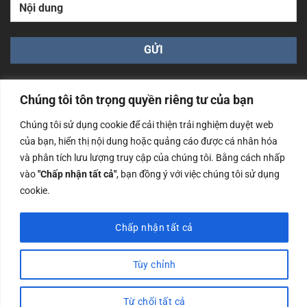
Chúng tôi tôn trọng quyền riêng tư của bạn
Chúng tôi sử dụng cookie để cải thiện trải nghiệm duyệt web
của bạn, hiển thị nội dung hoặc quảng cáo được cá nhân hóa
Công ty TNHH Nam Bình Xương - Số ĐKKD: 0108783483
và phân tích lưu lượng truy cập của chúng tôi. Bằng cách nhấp
cấp ngày 14/06/2019 bởi Sở Kế Hoạch và Đầu Tư Tp. Hà
Nội
vào
"Chấp nhận tất cả"
, bạn đồng ý với việc chúng tôi sử dụng
cookie.
Copyrights @2023 Nam Binh Xuong. All Rights Reserved
Chấp nhận tất cả
Tùy chỉnh
Từ chối tất cả