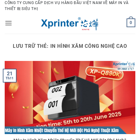
Bỏ
CÔNG TY CUNG CẤP DỊCH VỤ HÀNG ĐẦU VIỆT NAM VỀ MÁY IN VÀ
THIẾT BỊ SIÊU THỊ
qua
nội
0
dung
LƯU TRỮ THẺ:
IN HÌNH XĂM CÔNG NGHỆ CAO
21
Th11