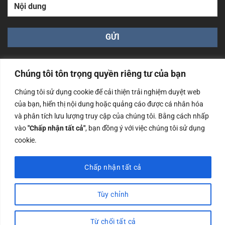
Chúng tôi tôn trọng quyền riêng tư của bạn
Chúng tôi sử dụng cookie để cải thiện trải nghiệm duyệt web
của bạn, hiển thị nội dung hoặc quảng cáo được cá nhân hóa
Công ty TNHH Nam Bình Xương - Số ĐKKD: 0108783483
và phân tích lưu lượng truy cập của chúng tôi. Bằng cách nhấp
cấp ngày 14/06/2019 bởi Sở Kế Hoạch và Đầu Tư Tp. Hà
Nội
vào
"Chấp nhận tất cả"
, bạn đồng ý với việc chúng tôi sử dụng
cookie.
Copyrights @2023 Nam Binh Xuong. All Rights Reserved
Chấp nhận tất cả
Tùy chỉnh
Từ chối tất cả