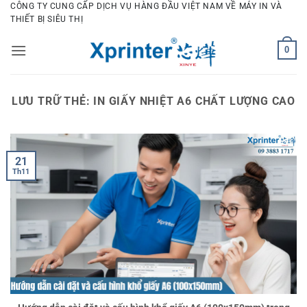
Bỏ
CÔNG TY CUNG CẤP DỊCH VỤ HÀNG ĐẦU VIỆT NAM VỀ MÁY IN VÀ
THIẾT BỊ SIÊU THỊ
qua
nội
0
dung
LƯU TRỮ THẺ:
IN GIẤY NHIỆT A6 CHẤT LƯỢNG CAO
21
Th11